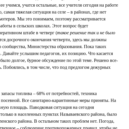
ее учимся, учатся остальные, все учителя сегодня на работе
 самая тяжелая ситуация на селе – в районах, где нет
пьютеров. Мы это понимаем, поэтому рассматривается
аботы в сельских школах. Этот вопрос будет
еративном штабе в четверг (
такое решение так и не было
ется досрочного окончания четверти, здесь мы должны
 сообщества, Министерства образования. Пока таких
. Давайте услышим педагогов, их позицию. Что касается
 было долгое, бурное обсуждение по этой теме. Решено все-
. Побоялись, в том числе, что под предлогом дежурных
 запасы топлива – 68% от потребностей, техника
у посевной. Все санитарно-карантинные меры приняты. На
вную площадь. Паводковая ситуация на сегодня
 только в населенных пунктах Называевского района, было
енского района. В остальном таких проблем нет. Погода,
ственное – соблюдение противопожарных правил, чтобы не