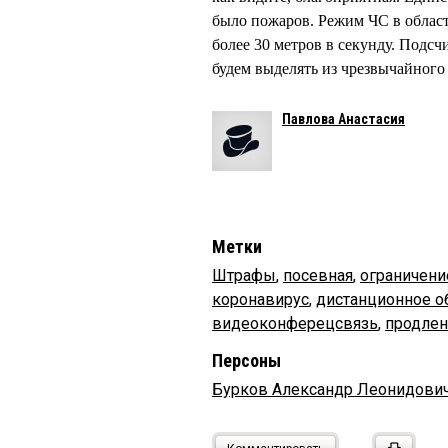
было пожаров. Режим ЧС в област
более 30 метров в секунду. Подс
будем выделять из чрезвычайного 
Павлова Анастасия
Метки
Штрафы
,
посевная
,
ограничени
коронавирус
,
дистанционное о
видеоконферецсвязь
,
продлен
Персоны
Бурков Александр Леонидови