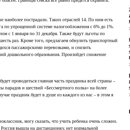
 опасен. Границы Омска все равно придется охранять.
е наиболее пострадали. Таких отраслей 14. По ним есть
га по упрощенной системе налогообложения с 6% до 1%.
ом с 1 января по 31 декабря. Также будут льготы по
шесть раз. Кроме того, предлагаем обнулить транспортный
щихся пассажирскими перевозками, и снизить
ний дошкольного образования. Произойдет снижение
 будет проводиться главная часть праздника всей страны –
ы парадов и шествий «Бессмертного полка» на более
учае праздник будет в душе из каждого из нас – в этом я
воклассник, могу сказать, что учить ребенка очень сложно.
я Россия вышла на дистанционку, нет нормальной