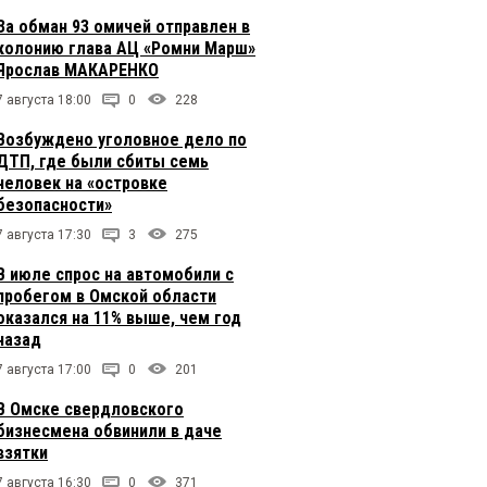
За обман 93 омичей отправлен в
колонию глава АЦ «Ромни Марш»
Ярослав МАКАРЕНКО
7 августа 18:00
0
228
Возбуждено уголовное дело по
ДТП, где были сбиты семь
человек на «островке
безопасности»
7 августа 17:30
3
275
В июле спрос на автомобили с
пробегом в Омской области
оказался на 11% выше, чем год
назад
7 августа 17:00
0
201
В Омске свердловского
бизнесмена обвинили в даче
взятки
7 августа 16:30
0
371