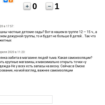
0
1
20 в 17:57:
шны частные детские сады? Вот в нашем в группе 12 — 15 ч., а
ием дежурной группы, то и будет не больше 8 детей... Так что
джетных
преля 2020 в 11:23:
оянка забита в магазине людей тьма. Какая самоизоляции?
ть крупные магазины, и максимально открыть точки «у
ежда-Не у всех есть запасы на весну. Сейчас в Омске
ование, на мой взгляд, важнее самоизоляции