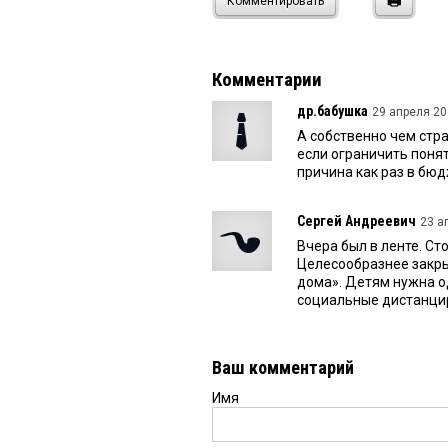
Комментировать
Комментарии
др.бабушка
29 апреля 20
А собственно чем стра
если ограничить понят
причина как раз в бю
Сергей Андреевич
23 а
Вчера был в ленте. Ст
Целесообразнее закры
дома». Детям нужна од
социальные дистанцир
Ваш комментарий
Имя