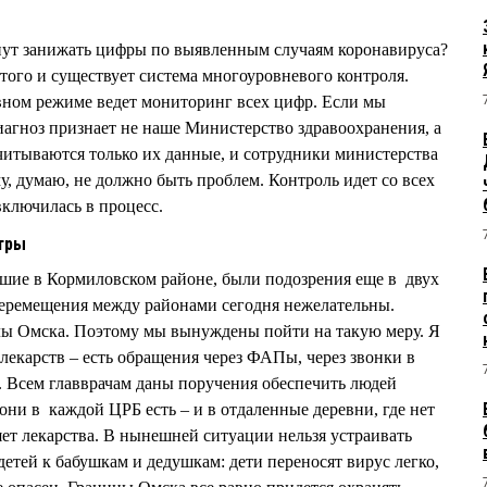
анут занижать цифры по выявленным случаям коронавируса?
 этого и существует система многоуровневого контроля.
вном режиме ведет мониторинг всех цифр. Если мы
диагноз признает не наше Министерство здравоохранения, а
итываются только их данные, и сотрудники министерства
у, думаю, не должно быть проблем. Контроль идет со всех
включилась в процесс.
тры
вшие в Кормиловском районе, были подозрения еще в двух
 перемещения между районами сегодня нежелательны.
ы Омска. Поэтому мы вынуждены пойти на такую меру. Я
лекарств – есть обращения через ФАПы, через звонки в
 Всем главврачам даны поручения обеспечить людей
они в каждой ЦРБ есть – и в отдаленные деревни, где нет
яет лекарства. В нынешней ситуации нельзя устраивать
детей к бабушкам и дедушкам: дети переносят вирус легко,