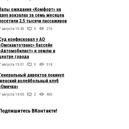
Залы ожидания «Комфорт» на
двух вокзалах за семь месяцев
посетили 2,5 тысячи пассажиров
7 августа 15:45
0
276
Суд конфисковал у АО
«Омскавтотранс» бассейн
«Автомобилист» и землю в
центре города
7 августа 15:01
0
518
Генеральный директор покинул
женский волейбольный клуб
«Омичка»
7 августа 14:00
2
400
Подпишитесь ВКонтакте!