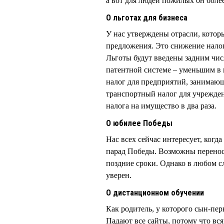
а вот для людей пожилых он более
О льготах для бизнеса
У нас утверждены отрасли, которы
предложения. Это снижение нало
Льготы будут введены задним числ
патентной системе – уменьшим в 
налог для предприятий, занимаю
транспортный налог для учрежде
налога на имущество в два раза.
О юбилее Победы
Нас всех сейчас интересует, когда
парад Победы. Возможны перенос
поздние сроки. Однако в любом сл
уверен.
О дистанционном обучении
Как родитель, у которого сын-пер
Падают все сайты, потому что вс