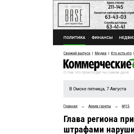
ПОЛИТИКА
ФИНАНСЫ
НЕДВИ
Свежий выпуск
Медиа
Кто есть кто
О том, что происходит на самом деле
В Омске пятница, 7 Августа
Главная
→
Архив газеты
→
№15
Глава региона пр
штрафами наруши