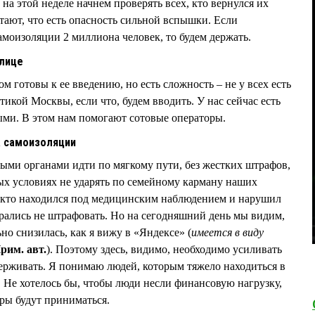
 на этой неделе начнем проверять всех, кто вернулся их
тают, что есть опасность сильной вспышки. Если
амоизоляции 2 миллиона человек, то будем держать.
олице
м готовы к ее введению, но есть сложность – не у всех есть
икой Москвы, если что, будем вводить. У нас сейчас есть
ыми. В этом нам помогают сотовые операторы.
а самоизоляции
ыми органами идти по мягкому пути, без жестких штрафов,
лых условиях не ударять по семейному карману наших
, кто находился под медицинским наблюдением и нарушил
рались не штрафовать. Но на сегодняшний день мы видим,
но снизилась, как я вижу в «Яндексе» (
имеется в виду
рим. авт.
). Поэтому здесь, видимо, необходимо усиливать
ерживать. Я понимаю людей, которым тяжело находиться в
. Не хотелось бы, чтобы люди несли финансовую нагрузку,
еры будут приниматься.