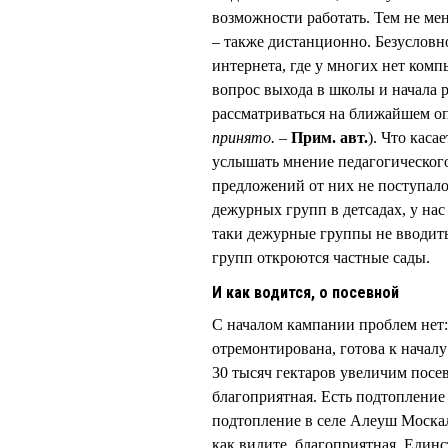
возможности работать. Тем не мен
– также дистанционно. Безусловно,
интернета, где у многих нет ком
вопрос выхода в школы и начала р
рассматриваться на ближайшем оп
принято. –
Прим. авт.
). Что каса
услышать мнение педагогического
предложений от них не поступало
дежурных групп в детсадах, у нас
таки дежурные группы не вводить
групп откроются частные сады.
И как водится, о посевной
С началом кампании проблем нет:
отремонтирована, готова к начал
30 тысяч гектаров увеличим посе
благоприятная. Есть подтопление
подтопление в селе Алеуш Москал
как видите, благоприятная. Един