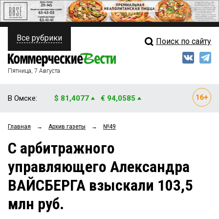
Все рубрики
Поиск по сайту
ПОЛИТИКА
Свежий выпуск
Медиа
ФИНАНСЫ
Пятница, 7 Августа
Кто есть кто
НЕДВИЖИМОСТЬ
В Омске:
$ 81,4077
€ 94,0585
Интервью
БИЗНЕС
Главная
→
Архив газеты
→
№49
Мнения
ОБЩЕСТВО
С арбитражного
Рейтинги
ЗАКОН
управляющего Александра
Блоги
НОВОСТИ КОМПАНИЙ
ВАЙСБЕРГА взыскали 103,5
Архив
ПРОИСШЕСТВИЯ
млн руб.