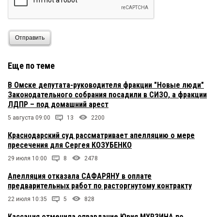
Отправить
Еще по теме
В Омске депутата-руководителя фракции "Новые люди"
Законодательного собрания посадили в СИЗО, а фракции
ЛДПР – под домашний арест
5 августа 09:00
13
2200
Краснодарский суд рассматривает апелляцию о мере
пресечения для Сергея КОЗУБЕНКО
29 июля 10:00
8
2478
Апелляция отказала САФАРЯНУ в оплате
предварительных работ по расторгнутому контракту
22 июля 10:35
5
828
Кассация отменила оправдание Юрия МУРЗИНА по