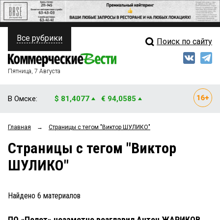
Все рубрики
Поиск по сайту
ПОЛИТИКА
Свежий выпуск
Медиа
ФИНАНСЫ
Пятница, 7 Августа
Кто есть кто
НЕДВИЖИМОСТЬ
В Омске:
$ 81,4077
€ 94,0585
Интервью
БИЗНЕС
Главная
→
Страницы c тегом "Виктор ШУЛИКО"
Мнения
ОБЩЕСТВО
Страницы c тегом "Виктор
Рейтинги
ЗАКОН
ШУЛИКО"
Блоги
НОВОСТИ КОМПАНИЙ
Архив
Найдено
6
материалов
ПРОИСШЕСТВИЯ
ПО «Полет» незаметно возглавил Антон ЖАРИКОВ
СТИЛЬ ЖИЗНИ