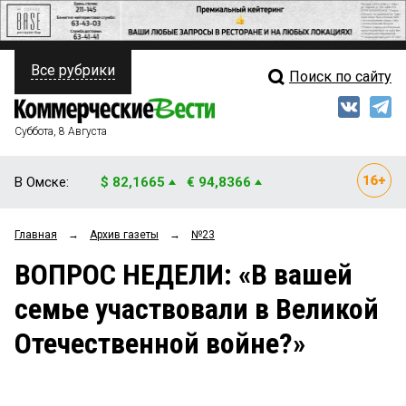
Все рубрики
Поиск по сайту
ПОЛИТИКА
Свежий выпуск
Медиа
ФИНАНСЫ
Суббота, 8 Августа
Кто есть кто
НЕДВИЖИМОСТЬ
В Омске:
$ 82,1665
€ 94,8366
Интервью
БИЗНЕС
Главная
→
Архив газеты
→
№23
Мнения
ОБЩЕСТВО
ВОПРОС НЕДЕЛИ: «В вашей
Рейтинги
ЗАКОН
семье участвовали в Великой
Блоги
НОВОСТИ КОМПАНИЙ
Отечественной войне?»
Архив
ПРОИСШЕСТВИЯ