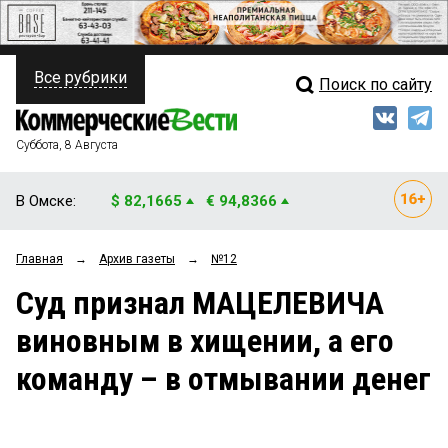
Все рубрики
Поиск по сайту
ПОЛИТИКА
Свежий выпуск
Медиа
ФИНАНСЫ
Суббота, 8 Августа
Кто есть кто
НЕДВИЖИМОСТЬ
В Омске:
$ 82,1665
€ 94,8366
Интервью
БИЗНЕС
Главная
→
Архив газеты
→
№12
Мнения
ОБЩЕСТВО
Суд признал МАЦЕЛЕВИЧА
Рейтинги
ЗАКОН
виновным в хищении, а его
Блоги
НОВОСТИ КОМПАНИЙ
команду – в отмывании денег
Архив
ПРОИСШЕСТВИЯ