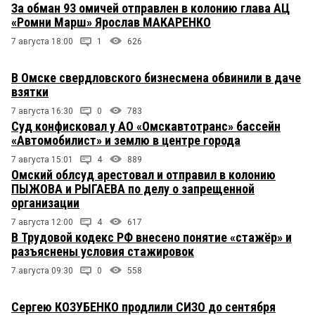
За обман 93 омичей отправлен в колонию глава АЦ
«Ромни Марш» Ярослав МАКАРЕНКО
7 августа 18:00
1
626
В Омске свердловского бизнесмена обвинили в даче
взятки
7 августа 16:30
0
783
Суд конфисковал у АО «Омскавтотранс» бассейн
«Автомобилист» и землю в центре города
7 августа 15:01
4
889
Омский облсуд арестовал и отправил в колонию
ПЫЖОВА и РЫГАЕВА по делу о запрещенной
организации
7 августа 12:00
4
617
В Трудовой кодекс РФ внесено понятие «стажёр» и
разъяснены условия стажировок
7 августа 09:30
0
558
Сергею КОЗУБЕНКО продлили СИЗО до сентября