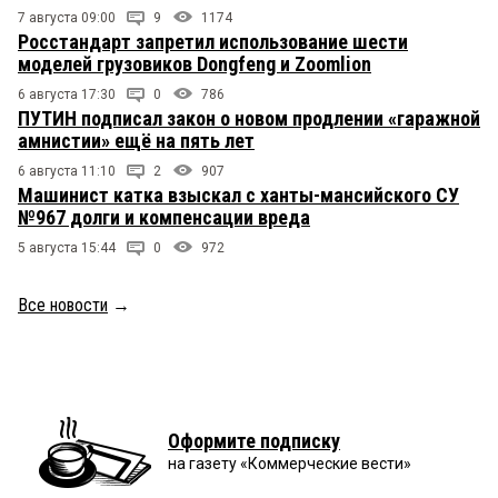
7 августа 09:00
9
1174
Росстандарт запретил использование шести
моделей грузовиков Dongfeng и Zoomlion
6 августа 17:30
0
786
ПУТИН подписал закон о новом продлении «гаражной
амнистии» ещё на пять лет
6 августа 11:10
2
907
Машинист катка взыскал с ханты-мансийского СУ
№967 долги и компенсации вреда
5 августа 15:44
0
972
Все новости
→
Оформите подписку
на газету «Коммерческие вести»