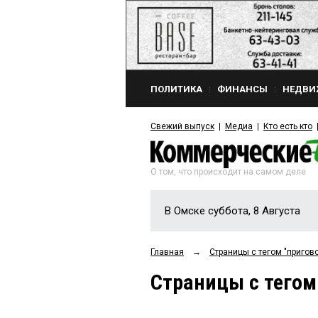
ПОЛИТИКА
ФИНАНСЫ
НЕДВИ
Свежий выпуск
Медиа
Кто есть кто
О том, что происходит на самом деле
В Омске суббота, 8 Августа
Главная
→
Страницы c тегом "пригово
Страницы c тегом