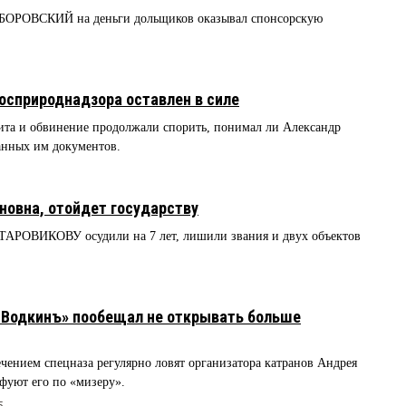
АБОРОВСКИЙ на деньги дольщиков оказывал спонсорскую
5
Росприроднадзора оставлен в силе
ита и обвинение продолжали спорить, понимал ли Александр
нных им документов.
новна, отойдет государству
АРОВИКОВУ осудили на 7 лет, лишили звания и двух объектов
-Водкинъ» пообещал не открывать больше
ечением спецназа регулярно ловят организатора катранов Андрея
фуют его по «мизеру».
5