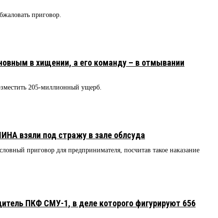
обжаловать приговор.
овным в хищении, а его команду – в отмывании
зместить 205-миллионный ущерб.
ИНА взяли под стражу в зале облсуда
ловный приговор для предпринимателя, посчитав такое наказание
дитель ПКФ СМУ-1, в деле которого фигурируют 656