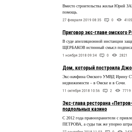
Вместо строительства жилья Юрий З
помощь.
27 февраля 2019 08:35
0
410
Приговор экс-главе омского 
В суде апелляционной инстанции защ
ЩЕРБАКОВ истинный смысл подписа
1 ноября 2018 09:34
0
2821
Дом, который построила Джо
Экс-начфина Омского УМВД Ирину СТ
недвижимости – в Омске и в Сочи.
11 октября 2018 10:56
2
7719
Экс-глава ресторана «Петров
подпольных казино
С 2012 года правоохранители с привл
ПЕТРОВА, а суды так же упорно штра
27 сентября 2018 11:03
0
242