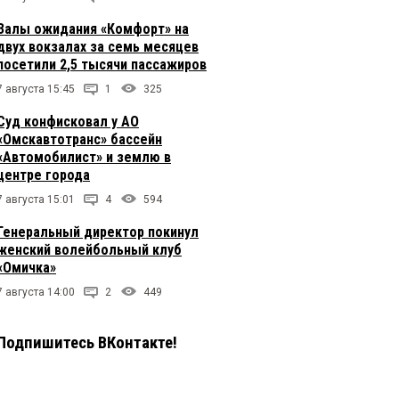
Залы ожидания «Комфорт» на
двух вокзалах за семь месяцев
посетили 2,5 тысячи пассажиров
7 августа 15:45
1
325
Суд конфисковал у АО
«Омскавтотранс» бассейн
«Автомобилист» и землю в
центре города
7 августа 15:01
4
594
Генеральный директор покинул
женский волейбольный клуб
«Омичка»
7 августа 14:00
2
449
Подпишитесь ВКонтакте!