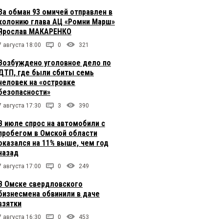
За обман 93 омичей отправлен в
колонию глава АЦ «Ромни Марш»
Ярослав МАКАРЕНКО
7 августа 18:00
0
321
Возбуждено уголовное дело по
ДТП, где были сбиты семь
человек на «островке
безопасности»
7 августа 17:30
3
390
В июле спрос на автомобили с
пробегом в Омской области
оказался на 11% выше, чем год
назад
7 августа 17:00
0
249
В Омске свердловского
бизнесмена обвинили в даче
взятки
7 августа 16:30
0
453