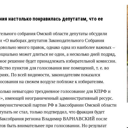
ния настолько понравилась депутатам, что ее
ательного собрания Омской области депутаты обсудили
и «О выборах депутатов Законодательного Собрания
довольно много правок, однако одна из наиболее важных –
циально может длиться не один, а несколько дней подряд,
анное решение будет принадлежать избирательной комиссии.
ство пунктов для голосования вне помещений, т. е. во
риях. По всей видимости, законодателям показался
сования на свежем воздухе поближе к избирателям.
колько невыгодно трехдневное голосование для КПРФ и
и», имеющей неограниченный административный ресурс.
ммунистической партии РФ в Заксобрании Омской области
пать не стал, только подтвердил, что фракция будет
ль Заксобрания региона Владимир ВАРНАВСКИЙ после
тов быть внимательнее при голосовании. Но результат