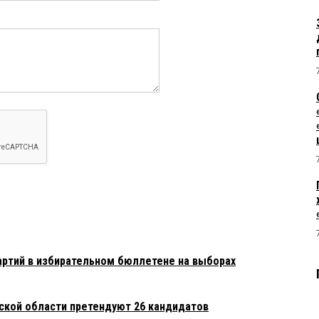
ртий в избирательном бюллетене на выборах
мской области претендуют 26 кандидатов