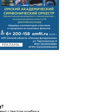
у?
ент с текстом ошибки и