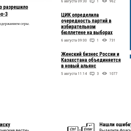
6 августа 09:30
1
962
о разрешило
ро-3
ЦИК определила
очередность партий в
содержанием серы.
избирательном
бюллетене на выборах
6 августа 09:00
1
731
Женский бизнес России и
Казахстана объединяется
в новый альянс
5 августа 11:14
3
1077
иску
Нашли ошибк
рческие вести»
Выделите фрагм