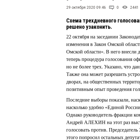
29 октября 2020 09:46
0
2441
Схема трехдневного голосова
решено узаконить.
22 октября на заседании Законод
изменения в Закон Омской област
Омской области». В него внесли 
теперь процедура голосования офи
но не более трех. Указано, что д
Также она может разрешить устрой
дворах, на общественных террито
позитивным опыт проведения голо
Последние выборы показали, нас
насколько удобно «Единой Росси
Однако руководитель фракции ко
Андрей АЛЕХИН на этот раз высту
голосовать против. Председате
этого попросил остальных депута