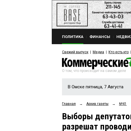
ПОЛИТИКА
ФИНАНСЫ
НЕДВИ
Свежий выпуск
Медиа
Кто есть кто
О том, что происходит на самом деле
В Омске пятница, 7 Августа
Главная
→
Архив газеты
→
№41
Выборы депутато
разрешат проводи