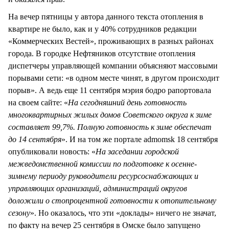
На вечер пятницы у автора данного текста отопления в
квартире не было, как и у 40% сотрудников редакции
«Коммерческих Вестей», проживающих в разных районах
города. В городке Нефтяников отсутствие отопления
диспетчеры управляющей компании объясняют массовыми
порывами сети: «в одном месте чинят, в другом происходит
порыв». А ведь еще 11 сентября мэрия бодро рапортовала
на своем сайте: «
На сегодняшний день готовность
многоквартирных жилых домов Советского округа к зиме
составляет 99,7%. Полную готовность к зиме обеспечат
до 14 сентября
». И на том же портале admomsk 18 сентября
опубликовали новость: «
На заседании городской
межведомственной комиссии по подготовке к осенне-
зимнему периоду руководители ресурсоснабжающих и
управляющих организаций, администраций округов
доложили о стопроцентной готовности к отопительному
сезону
». Но оказалось, что эти «доклады» ничего не значат,
по факту на вечер 25 сентября в Омске было запущено