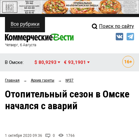
Все рубрики
Поиск по сайту
ПОЛИТИКА
Свежий выпуск
Медиа
ФИНАНСЫ
Четверг, 6 Августа
Кто есть кто
НЕДВИЖИМОСТЬ
В Омске:
$ 80,9293
€ 93,1901
Интервью
БИЗНЕС
Главная
→
Архив газеты
→
№37
Мнения
ОБЩЕСТВО
Отопительный сезон в Омске
Рейтинги
ЗАКОН
начался с аварий
Блоги
НОВОСТИ КОМПАНИЙ
Архив
ПРОИСШЕСТВИЯ
1 октября 2020 09:36
0
1766