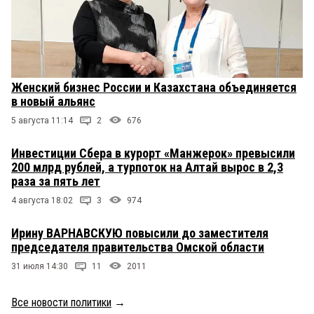
Женский бизнес России и Казахстана объединяется
в новый альянс
5 августа 11:14
2
676
Инвестиции Сбера в курорт «Манжерок» превысили
200 млрд рублей, а турпоток на Алтай вырос в 2,3
раза за пять лет
4 августа 18:02
3
974
Ирину ВАРНАВСКУЮ повысили до заместителя
председателя правительства Омской области
31 июля 14:30
11
2011
Все новости политики
→