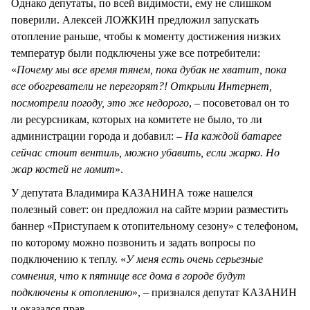
Однако депутаты, по всей видимости, ему не слишком
поверили. Алексей ЛОЖКИН предложил запускать
отопление раньше, чтобы к моменту достижения низких
температур были подключены уже все потребители:
«
Почему мы все время тянем, пока дубак не хватит, пока
все обогреватели не перегорят?! Открыли Интернет,
посмотрели погоду, это же
недорого
, – посоветовал он то
ли ресурсникам, которых на комитете не было, то ли
администрации города и добавил: –
На каждой батарее
сейчас стоит вентиль, можно убавить, если жарко. Но
жар костей не ломит
».
У депутата Владимира КАЗАНИНА тоже нашелся
полезный совет: он предложил на сайте мэрии разместить
баннер «Приступаем к отопительному сезону» с телефоном,
по которому можно позвонить и задать вопросы по
подключению к теплу. «
У меня есть очень серьезные
сомнения, что к пятнице все дома в городе будут
подключены к отоплению
», – признался депутат КАЗАНИН
и оказался прав.