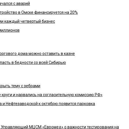
ачался с аварий
тройство в Омске финансируется на 20%
ии каждый четвертый бизнес
 миллионов
ргового дома можно оставить в казне
асть в бедности со всей Сибирью
крыть тему с зебрами
 круги и нарвались на согласительную комиссию РФ»
а и Нефтезаводской к октябрю появится парковка
– Управляющий МЦСМ «Евромед» о важности тестирования на