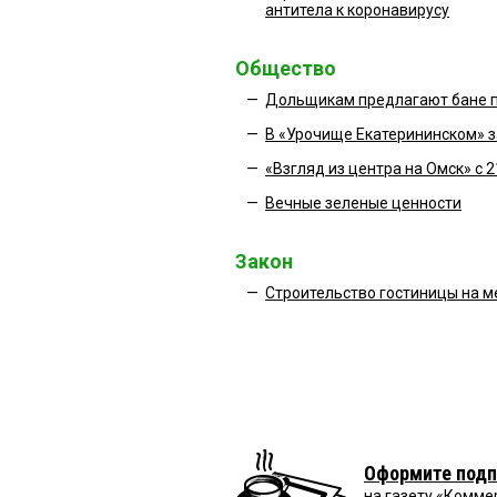
антитела к коронавирусу
Общество
—
Дольщикам предлагают бане 
—
В «Урочище Екатерининском» з
—
«Взгляд из центра на Омск» с 2
—
Вечные зеленые ценности
Закон
—
Строительство гостиницы на м
Оформите подп
на газету «Комме