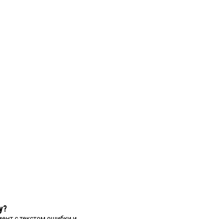
у?
ент с текстом ошибки и