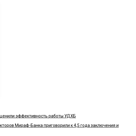
оценили эффективность работы УДХБ
кторов Мираф-Банка приговорили к 4,5 года заключения и