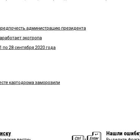
предпочесть администрацию президента
аработает экотропа
1 по 28 сентября 2020 года
есте картодрома заморозили
иску
Нашли ошибк
рческие вести»
Выделите фрагм