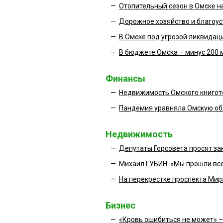
—
Отопительный сезон в Омске н
—
Дорожное хозяйство и благоус
—
В Омске под угрозой ликвидац
—
В бюджете Омска – минус 200
Финансы
—
Недвижимость Омского книгото
—
Пандемия уравняла Омскую обл
Недвижимость
—
Депутаты Горсовета просят за
—
Михаил ГУБИН: «Мы прошли все
—
На перекрестке проспекта Мир
Бизнес
—
«Кровь ошибиться не может» 