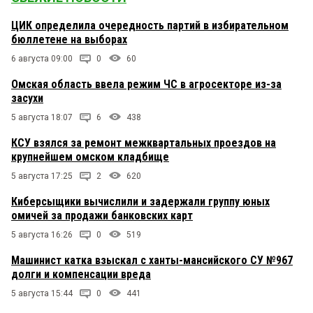
ЦИК определила очередность партий в избирательном
бюллетене на выборах
6 августа 09:00
0
60
Омская область ввела режим ЧС в агросекторе из-за
засухи
5 августа 18:07
6
438
КСУ взялся за ремонт межквартальных проездов на
крупнейшем омском кладбище
5 августа 17:25
2
620
Киберсыщики вычислили и задержали группу юных
омичей за продажи банковских карт
5 августа 16:26
0
519
Машинист катка взыскал с ханты-мансийского СУ №967
долги и компенсации вреда
5 августа 15:44
0
441