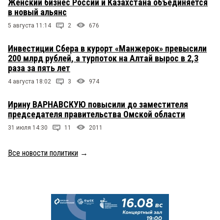
Женский бизнес России и Казахстана объединяется
в новый альянс
5 августа 11:14
2
676
Инвестиции Сбера в курорт «Манжерок» превысили
200 млрд рублей, а турпоток на Алтай вырос в 2,3
раза за пять лет
4 августа 18:02
3
974
Ирину ВАРНАВСКУЮ повысили до заместителя
председателя правительства Омской области
31 июля 14:30
11
2011
Все новости политики
→