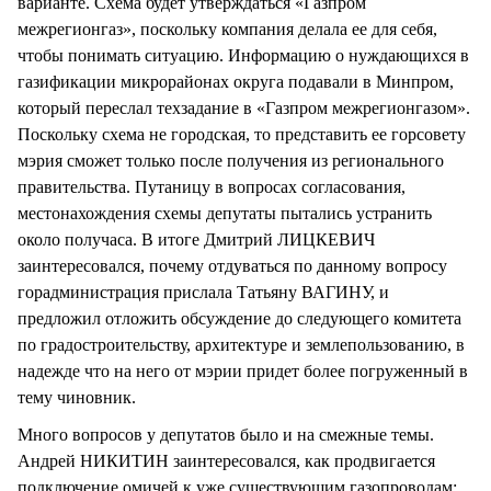
варианте. Схема будет утверждаться «Газпром
межрегионгаз», поскольку компания делала ее для себя,
чтобы понимать ситуацию. Информацию о нуждающихся в
газификации микрорайонах округа подавали в Минпром,
который переслал техзадание в «Газпром межрегионгазом».
Поскольку схема не городская, то представить ее горсовету
мэрия сможет только после получения из регионального
правительства. Путаницу в вопросах согласования,
местонахождения схемы депутаты пытались устранить
около получаса. В итоге Дмитрий ЛИЦКЕВИЧ
заинтересовался, почему отдуваться по данному вопросу
горадминистрация прислала Татьяну ВАГИНУ, и
предложил отложить обсуждение до следующего комитета
по градостроительству, архитектуре и землепользованию, в
надежде что на него от мэрии придет более погруженный в
тему чиновник.
Много вопросов у депутатов было и на смежные темы.
Андрей НИКИТИН заинтересовался, как продвигается
подключение омичей к уже существующим газопроводам: