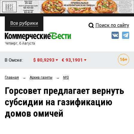
Все рубрики
Поиск по сайту
ПОЛИТИКА
Свежий выпуск
Медиа
ФИНАНСЫ
Четверг, 6 Августа
Кто есть кто
НЕДВИЖИМОСТЬ
В Омске:
$ 80,9293
€ 93,1901
Интервью
БИЗНЕС
Главная
→
Архив газеты
→
№3
Мнения
ОБЩЕСТВО
Горсовет предлагает вернуть
Рейтинги
ЗАКОН
субсидии на газификацию
Блоги
НОВОСТИ КОМПАНИЙ
домов омичей
Архив
ПРОИСШЕСТВИЯ