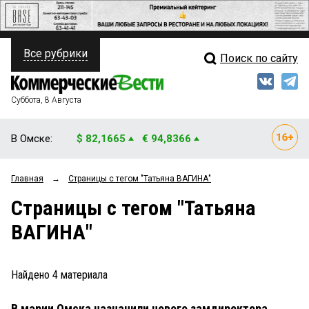
Все рубрики
Поиск по сайту
ПОЛИТИКА
Свежий выпуск
Медиа
ФИНАНСЫ
Суббота, 8 Августа
Кто есть кто
НЕДВИЖИМОСТЬ
В Омске:
$ 82,1665
€ 94,8366
Интервью
БИЗНЕС
Главная
→
Страницы c тегом "Татьяна ВАГИНА"
Мнения
ОБЩЕСТВО
Страницы c тегом "Татьяна
Рейтинги
ЗАКОН
ВАГИНА"
Блоги
НОВОСТИ КОМПАНИЙ
Архив
Найдено
4
материала
ПРОИСШЕСТВИЯ
В мэрии Омска назначили нового замдиректора
СТИЛЬ ЖИЗНИ