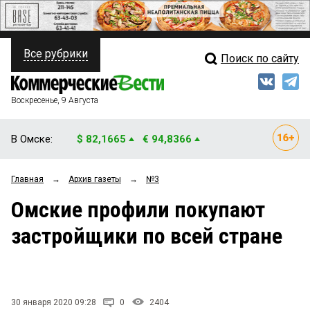
Все рубрики
Поиск по сайту
ПОЛИТИКА
Свежий выпуск
Медиа
ФИНАНСЫ
Воскресенье, 9 Августа
Кто есть кто
НЕДВИЖИМОСТЬ
В Омске:
$ 82,1665
€ 94,8366
Интервью
БИЗНЕС
Главная
→
Архив газеты
→
№3
Мнения
ОБЩЕСТВО
Омские профили покупают
Рейтинги
ЗАКОН
застройщики по всей стране
Блоги
НОВОСТИ КОМПАНИЙ
Архив
ПРОИСШЕСТВИЯ
30 января 2020 09:28
0
2404