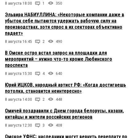
8 августа 18:00
1
350
Эльвира НАБИУЛЛИНА: «Некоторые компании даже в
убыток себе пытаются удержать рабочую силу на
производствах, хотя спрос в их секторах объективно
падает»
8 августа 16:45
2
490
В Омске остро встал запрос на площадки для
мероприятий – нужно что-то кроме Любинского
проспекта
8 августа 15:30
4
640
Юрий ИЦКОВ, народный артист РФ: «Когда достигаешь
потолка, становится неинтересно»
8 августа 14:00
2
448
Омичей поздравили с Днем города белорусы, казахи,
китайцы и жители российских регионов
8 августа 12:30
3
408
Омское УФНС: наследники могут вернуть переплату по