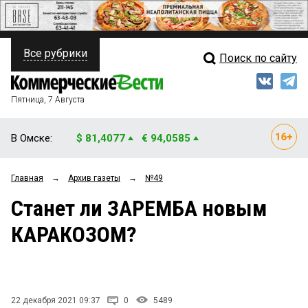
Все рубрики
Поиск по сайту
ПОЛИТИКА
Свежий выпуск
Медиа
ФИНАНСЫ
Пятница, 7 Августа
Кто есть кто
НЕДВИЖИМОСТЬ
В Омске:
$ 81,4077
€ 94,0585
Интервью
БИЗНЕС
Главная
→
Архив газеты
→
№49
Мнения
ОБЩЕСТВО
Станет ли ЗАРЕМБА новым
Рейтинги
ЗАКОН
КАРАКОЗОМ?
Блоги
НОВОСТИ КОМПАНИЙ
Архив
ПРОИСШЕСТВИЯ
22 декабря 2021 09:37
0
5489