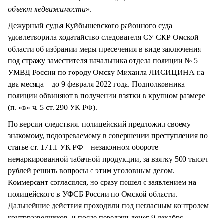
объект недвижимости
».
Дежурный судья Куйбышевского районного суда
удовлетворила ходатайство следователя СУ СКР Омской
области об избрании меры пресечения в виде заключения
под стражу заместителя начальника отдела полиции № 5
УМВД России по городу Омску Михаила ЛИСИЦИНА на
два месяца – до 9 февраля 2022 года. Подполковника
полиции обвиняют в получении взятки в крупном размере
(п. «в» ч. 5 ст. 290 УК РФ).
По версии следствия, полицейский предложил своему
знакомому, подозреваемому в совершении преступления по
статье ст. 171.1 УК РФ – незаконном обороте
немаркированной табачной продукции, за взятку 500 тысяч
рублей решить вопросы с этим уголовным делом.
Коммерсант согласился, но сразу пошел с заявлением на
полицейского в УФСБ России по Омской области.
Дальнейшие действия проходили под негласным контролем
контрразведчиков, и после передачи денег 9 декабря