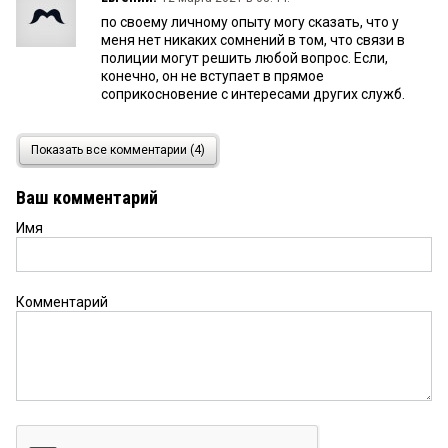
по своему личному опыту могу сказать, что у
меня нет никаких сомнений в том, что связи в
полиции могут решить любой вопрос. Если,
конечно, он не вступает в прямое
соприкосновение с интересами других служб.
Лариса
11 марта 2021 в 21:41:
Показать все комментарии (4)
Банальные коммерческие отношения — данный
господин через правоохранительные органы
Ваш комментарий
пытается получить долг? Риски коммерческой
деятельности целиком лежат на нем самом —
Имя
кто ему мешал перед поставкой удостовериться
о том как ведут свой бизнес данные контрагенты
и подходит ли ему это?Что есть вероятность
затягивания расчетов, в конце концов возможно
Комментарий
есть некий менталитет у людей...писатель
перечисляет все неисполненные обязательства
людей — что же ему мешало до сделки это все
проверить? Сложность ведения бизнеса в
продаже нефтепродуктов в городе и
заключается в том что таких как он может быть
не мало а продать их подороже не так то просто
тем более по предоплате...поэтому делают