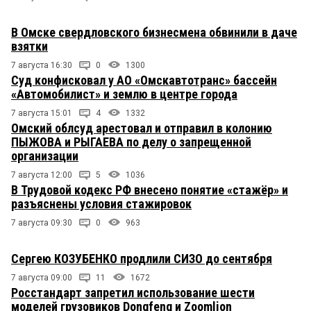
В Омске свердловского бизнесмена обвинили в даче
взятки
7 августа 16:30
0
1300
Суд конфисковал у АО «Омскавтотранс» бассейн
«Автомобилист» и землю в центре города
7 августа 15:01
4
1332
Омский облсуд арестовал и отправил в колонию
ПЫЖОВА и РЫГАЕВА по делу о запрещенной
организации
7 августа 12:00
5
1036
В Трудовой кодекс РФ внесено понятие «стажёр» и
разъяснены условия стажировок
7 августа 09:30
0
963
Сергею КОЗУБЕНКО продлили СИЗО до сентября
7 августа 09:00
11
1672
Росстандарт запретил использование шести
моделей грузовиков Dongfeng и Zoomlion