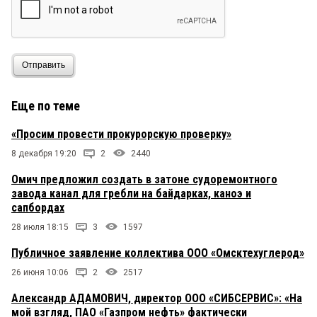
рассрочки по оплате а ввиду того что с 2018 года
на рынке продажи нефтепродуктов присутствует
настоящий хаос с ценами то видимо в погоне за
прибылью люди готовы отдавать товар без
оплаты, беря на себя соответствующие
Отправить
риски.Это бизнес...Да, кстати заключить прямой
договор на покупку битума достаточно не
просто....а еще совсем не просто чтобы тебе в
Еще по теме
сезон его действительно грузили и тогда когда
он тебе нужен согласно заявок:-)
«Просим провести прокурорскую проверку»
8 декабря 19:20
2
2440
Омич предложил создать в затоне судоремонтного
завода канал для гребли на байдарках, каноэ и
сапбордах
28 июля 18:15
3
1597
Публичное заявление коллектива ООО «Омсктехуглерод»
26 июня 10:06
2
2517
Александр АДАМОВИЧ, директор ООО «СИБСЕРВИС»: «На
мой взгляд, ПАО «Газпром нефть» фактически