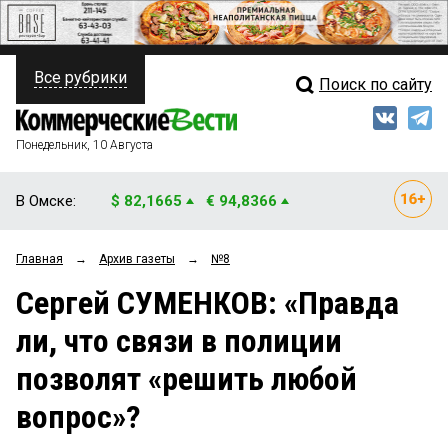
Все рубрики
Поиск по сайту
ПОЛИТИКА
Свежий выпуск
Медиа
ФИНАНСЫ
Понедельник, 10 Августа
Кто есть кто
НЕДВИЖИМОСТЬ
В Омске:
$ 82,1665
€ 94,8366
Интервью
БИЗНЕС
Главная
→
Архив газеты
→
№8
Мнения
ОБЩЕСТВО
Сергей СУМЕНКОВ: «Правда
Рейтинги
ЗАКОН
ли, что связи в полиции
Блоги
НОВОСТИ КОМПАНИЙ
позволят «решить любой
Архив
ПРОИСШЕСТВИЯ
вопрос»?