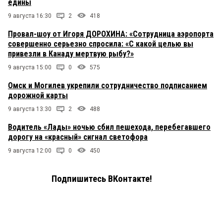
едины
9 августа 16:30
2
418
Провал-шоу от Игоря ДОРОХИНА: «Сотрудница аэропорта
совершенно серьезно спросила: «С какой целью вы
привезли в Канаду мертвую рыбу?»
9 августа 15:00
0
575
Омск и Могилев укрепили сотрудничество подписанием
дорожной карты
9 августа 13:30
2
488
Водитель «Лады» ночью сбил пешехода, перебегавшего
дорогу на «красный» сигнал светофора
9 августа 12:00
0
450
Подпишитесь ВКонтакте!