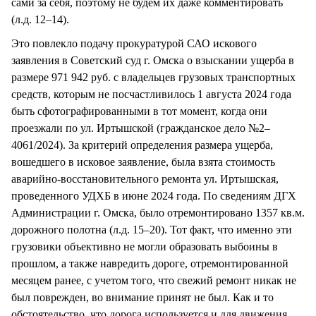
сами за себя, поэтому не будем их даже комментировать
(л.д. 12–14).
Это повлекло подачу прокуратурой САО искового
заявления в Советский суд г. Омска о взыскании ущерба в
размере 971 942 руб. с владельцев грузовых транспортных
средств, которым не посчастливилось 1 августа 2024 года
быть сфотографированными в тот момент, когда они
проезжали по ул. Иртышской (гражданское дело №2–
4061/2024). За критерий определения размера ущерба,
вошедшего в исковое заявление, была взята стоимость
аварийно-восстановительного ремонта ул. Иртышская,
проведенного УДХБ в июне 2024 года. По сведениям ДГХ
Администрации г. Омска, было отремонтировано 1357 кв.м.
дорожного полотна (л.д. 15–20). Тот факт, что именно эти
грузовики объективно не могли образовать выбоины в
прошлом, а также навредить дороге, отремонтированной
месяцем ранее, с учетом того, что свежий ремонт никак не
был поврежден, во внимание принят не был. Как и то
обстоятельство, что дорога используется и для движения