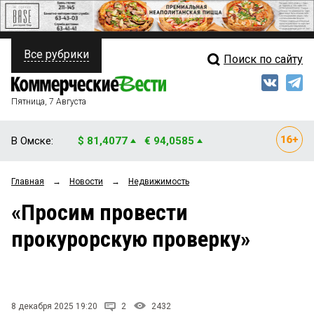
Все рубрики
Поиск по сайту
ПОЛИТИКА
Свежий выпуск
Медиа
ФИНАНСЫ
Пятница, 7 Августа
Кто есть кто
НЕДВИЖИМОСТЬ
В Омске:
$ 81,4077
€ 94,0585
Интервью
БИЗНЕС
Главная
→
Новости
→
Недвижимость
Мнения
ОБЩЕСТВО
«Просим провести
Рейтинги
ЗАКОН
прокурорскую проверку»
Блоги
НОВОСТИ КОМПАНИЙ
Архив
ПРОИСШЕСТВИЯ
8 декабря 2025 19:20
2
2432