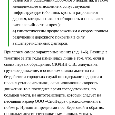
ремонтов и содержания дорожного покрытия, а также
ненадлежащее отношение к сопутствующей
инфраструктуре (обочины, кусты и разросшиеся
деревья, которые снижают обзорность и повышают
риск аварийности и проч.);
4) гипотетическим предположениям о скором полном
разрушении дорожного покрытия в силу
вышеперечисленных факторов.
Прилагаем самые характерные из них (л.д. 1–6). Разница в
тематике за эти годы изменилась лишь в том, что, если в
своих первых обращениях СЮЛИН С.В., жалуясь на
грузовое движение, в основном ставил акценты на
бездействии городских служб по содержанию дороги и
просил установить знаки, ограничивающие скорость
движения, то в последнее время сосредоточился, по
большей части, на автотранспорте, который следует на
песчаный карьер ООО «СибНедра», расположенный в
пойме р. Иртыш за пределами пос. Береговой и обратно,
поскольку другие грузовики ему, видимо, мешать