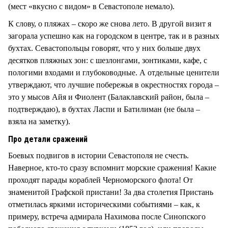
(мест «вкусно с видом» в Севастополе немало).
К слову, о пляжах – скоро же снова лето. В другой визит я
загорала успешно как на городском в центре, так и в разных
бухтах. Севастопольцы говорят, что у них больше двух
десятков пляжных зон: с шезлонгами, зонтиками, кафе, с
пологими входами и глубоководные. А отдельные ценители
утверждают, что лучшие побережья в окрестностях города –
это у мысов Айя и Фиолент (Балаклавский район, была –
подтверждаю), в бухтах Ласпи и Батилиман (не была –
взяла на заметку).
Про детали сражений
Боевых подвигов в истории Севастополя не счесть.
Наверное, кто-то сразу вспомнит морские сражения! Какие
проходят парады кораблей Черноморского флота! От
знаменитой Графской пристани! За два столетия Пристань
отметилась яркими историческими событиями – как, к
примеру, встреча адмирала Нахимова после Синопского