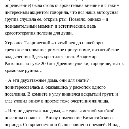
определение) была столь очаровательна внешне и с таким
интересным акцентом говорила, что вся наша автобусная
группа слушала ее, открыв рты. Повезло, однако – и
познавательный момент, и эстетический, ведь
красототерапия полезна для души.
Херсонес Таврический – пятый век до нашей эры:
греческое основание, римское присутствие, византийское
владычество. Здесь крестился князь Владимир.
Раскапывают уже 200 лет Древние улочки, городище, театр,
храмовые руины…
– А эти двухэтажные дома, они для знати? –
поинтересовалась я, оказавшись у раскопок одного
поселения. В комнате в углу виднелся вскрытый грунт, и
глаз уловил внизу в проеме тоже очертания жилища.
– Нет, не двухэтажные дома, – с едва заметной улыбкой
пояснила горянка. – Внизу помещение Византийского
периода. Со временем оно было сровнено с землей. И над