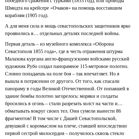
победного сражения с турками (1853 год), или проводы
Шмидта на крейсере «Очаков» на помощь восставшим
кораблям (1905 год).
А для меня сила и мощь севастопольских защитников ярко
проявились в… отдельных деталях последней войны.
Первая деталь – из музейного комплекса «Оборона
Севастополя 1855 года», где в честь отражения штурма
Малахова кургана англо-французскими войсками русский
художник Рубо создал панорамное 115-метровое полотно.
Словно попадаешь на поле боя – так впечатляет. Но я
вышла в потрясении от другого. От того, как спасали
панораму в годы Великой Отечественной. От попавшей в
здание бомбы полотно загорелось: моряки и солдаты
бросились в огонь – стали разрезать холст на части и…
обматывать вокруг своих тел. Они сумели вынести 86
фрагментов! В том числе с Дашей Севастопольской,
девушкой с коромыслом на плече, ставшей впоследствии
первой сестрой милосердия – получилось сквозь стекло