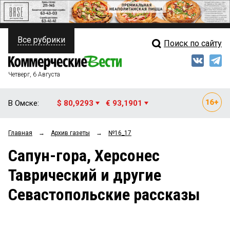
Все рубрики
Поиск по сайту
ПОЛИТИКА
Свежий выпуск
Медиа
ФИНАНСЫ
Четверг, 6 Августа
Кто есть кто
НЕДВИЖИМОСТЬ
В Омске:
$ 80,9293
€ 93,1901
Интервью
БИЗНЕС
Главная
→
Архив газеты
→
№16_17
Мнения
ОБЩЕСТВО
Сапун-гора, Херсонес
Рейтинги
ЗАКОН
Таврический и другие
Блоги
НОВОСТИ КОМПАНИЙ
Севастопольские рассказы
Архив
ПРОИСШЕСТВИЯ
СТИЛЬ ЖИЗНИ