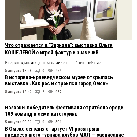
Что отражается в "Зеркале": выставка Ольги
КОШЕЛЕВОЙ с игрой фактур и значений
Впервые художница показывает свои работы в объеме.
5 августа 13:58
0
479
В историко-краеведческом музее открылась
выставка «Как рос и строился город Омск»
5 августа 12:40
2
637
Названы победители Фестиваля стритбола среди
109 команд в семи категориях
5 августа 09:30
0
501
В Омске сегодня стартует VI розыгрыш
предсезонного турнира клубов МХЛ — расписание