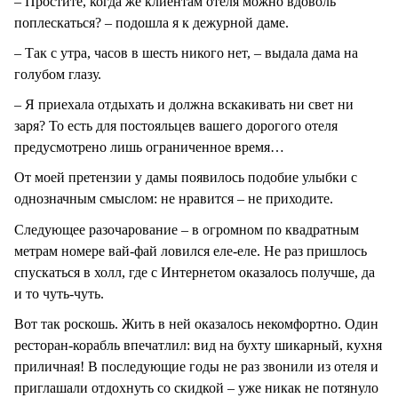
– Простите, когда же клиентам отеля можно вдоволь
поплескаться? – подошла я к дежурной даме.
– Так с утра, часов в шесть никого нет, – выдала дама на
голубом глазу.
– Я приехала отдыхать и должна вскакивать ни свет ни
заря? То есть для постояльцев вашего дорогого отеля
предусмотрено лишь ограниченное время…
От моей претензии у дамы появилось подобие улыбки с
однозначным смыслом: не нравится – не приходите.
Следующее разочарование – в огромном по квадратным
метрам номере вай-фай ловился еле-еле. Не раз пришлось
спускаться в холл, где с Интернетом оказалось получше, да
и то чуть-чуть.
Вот так роскошь. Жить в ней оказалось некомфортно. Один
ресторан-корабль впечатлил: вид на бухту шикарный, кухня
приличная! В последующие годы не раз звонили из отеля и
приглашали отдохнуть со скидкой – уже никак не потянуло