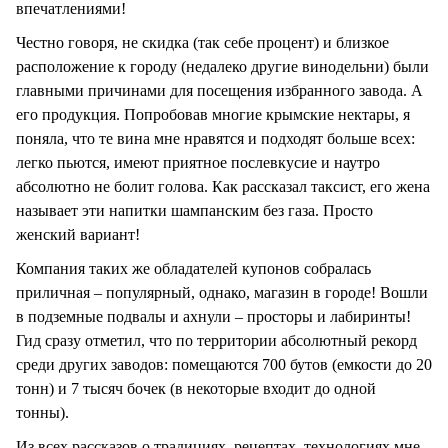
впечатлениями!
Честно говоря, не скидка (так себе процент) и близкое
расположение к городу (недалеко другие винодельни) были
главными причинами для посещения избранного завода. А
его продукция. Попробовав многие крымские нектары, я
поняла, что те вина мне нравятся и подходят больше всех:
легко пьются, имеют приятное послевкусие и наутро
абсолютно не болит голова. Как рассказал таксист, его жена
называет эти напитки шампанским без газа. Просто
женский вариант!
Компания таких же обладателей купонов собралась
приличная – популярный, однако, магазин в городе! Вошли
в подземные подвалы и ахнули – просторы и лабиринты!
Гид сразу отметил, что по территории абсолютный рекорд
среди других заводов: помещаются 700 бутов (емкости до 20
тонн) и 7 тысяч бочек (в некоторые входит до одной
тонны).
Из всех рассказов о традициях, рецептах, технологиях мне