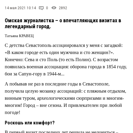
14 мая 2021 10:14
0
2892
Омская журналистка – о впечатляющих визитах в
легендарный город.
Татьяна КРАВЕЦ
С детства Севастополь ассоциировался у меня с загадкой:
«В каком городе есть один мужчина и сто женщин?».
Конечно: Сева и сто Поль (то есть Полин). С возрастом
появилась военная ассоциация: оборона города в 1854 году,
бои за Сапун-гору в 1944-м...
А побывав не раз в последние годы в Севастополе,
получила целую мозаику ассоциаций: с пляжным отдыхом,
винным туром, археологическими сюрпризами и многим-
многим! Город – вне сезона. И привлекателен при любой
погоде!
Роскошь или комфорт?
В первый визит последних лет решила не мелочиться –