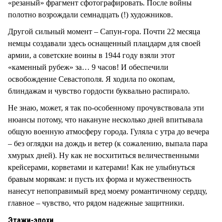
«резаный» фрагмент сфотографировать. После войны
полотно возрождали семнадцать (!) художников.
Другой сильный момент – Сапун-гора. Почти 22 месяца
немцы создавали здесь оснащенный плацдарм для своей
армии, а советские воины в 1944 году взяли этот
«каменный рубеж» за… 9 часов! И обеспечили
освобождение Севастополя. Я ходила по окопам,
блиндажам и чувство гордости буквально распирало.
Не знаю, может, я так по-особенному прочувствовала эти
нюансы потому, что накануне несколько дней впитывала
общую военную атмосферу города. Гуляла с утра до вечера
– без оглядки на дождь и ветер (к сожалению, выпала пара
хмурых дней). Ну как не восхититься величественными
крейсерами, корветами и катерами! Как не улыбнуться
бравым морякам: и пусть их форма и мужественность
нанесут непоправимый вред моему романтичному сердцу,
главное – чувство, что рядом надежные защитники.
Этажи-эпохи