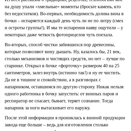
на душу упали «хмельные» моменты (бросьте камень, кто
без недостатков). Во-первых, необходимость долива вина в
бочки – испаряется каждый день чуть ли не по литру (смех
и остроты группы!). И мы те испарения наяву ощутили – у
некоторых даже четкость фотоприцелов чуть поехала.
Во-вторых, способ чистки забившихся пор древесины,
которые позволяют вину дышать. Ну, казалось бы, 21 век,
столько механизмов и чистящих средств, но нет – лучше по
старинке. Открыл в бочке «форточку» размером 40 на 25
сантиметров, залез внутрь (истинно так!) и ну ее чистить.
Да не в тишине и спокойствии, а в разговорах с
напарником, оставшимся по другую сторону. Никак нельзя
одного работника в бочку запустить: от винных паров и
респиратор не спасает, бывает, теряет сознание. Тогда
напарник за ноги вытаскивает его наружу.
После этой информации я прониклась к винной продукции
завода еще больше – ведь для изготовления столько