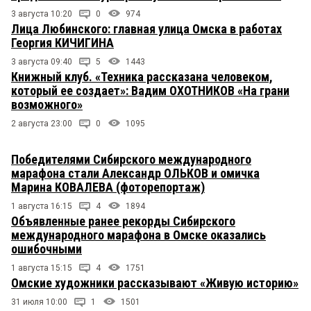
3 августа 10:20
0
974
Лица Любинского: главная улица Омска в работах
Георгия КИЧИГИНА
3 августа 09:40
5
1443
Книжный клуб. «Техника рассказана человеком,
который ее создает»: Вадим ОХОТНИКОВ «На грани
возможного»
2 августа 23:00
0
1095
Победителями Сибирского международного
марафона стали Александр ОЛЬКОВ и омичка
Марина КОВАЛЕВА (фоторепортаж)
1 августа 16:15
4
1894
Объявленные ранее рекорды Сибирского
международного марафона в Омске оказались
ошибочными
1 августа 15:15
4
1751
Омские художники рассказывают «Живую историю»
31 июля 10:00
1
1501