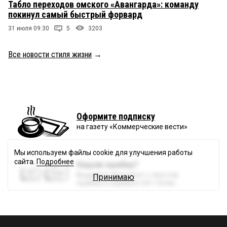
Табло переходов омского «Авангарда»: команду
покинул самый быстрый форвард
31 июля 09:30
5
3203
Все новости стиля жизни
→
Оформите подписку
на газету «Коммерческие вести»
Мы используем файлы cookie для улучшения работы
сайта.
Подробнее
Нашли ошибку?
Выделите фрагмент с текстом
Принимаю
ошибки и нажмите Ctrl + Enter.