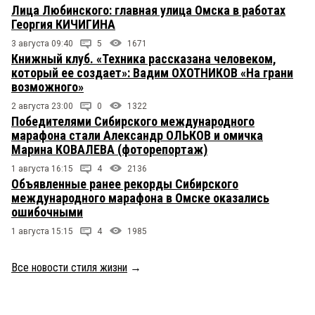
Лица Любинского: главная улица Омска в работах
Георгия КИЧИГИНА
3 августа 09:40
5
1671
Книжный клуб. «Техника рассказана человеком,
который ее создает»: Вадим ОХОТНИКОВ «На грани
возможного»
2 августа 23:00
0
1322
Победителями Сибирского международного
марафона стали Александр ОЛЬКОВ и омичка
Марина КОВАЛЕВА (фоторепортаж)
1 августа 16:15
4
2136
Объявленные ранее рекорды Сибирского
международного марафона в Омске оказались
ошибочными
1 августа 15:15
4
1985
Все новости стиля жизни
→