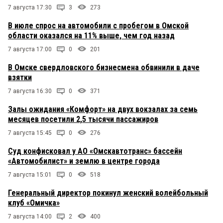
7 августа 17:30
3
273
В июле спрос на автомобили с пробегом в Омской
области оказался на 11% выше, чем год назад
7 августа 17:00
0
201
В Омске свердловского бизнесмена обвинили в даче
взятки
7 августа 16:30
0
371
Залы ожидания «Комфорт» на двух вокзалах за семь
месяцев посетили 2,5 тысячи пассажиров
7 августа 15:45
0
276
Суд конфисковал у АО «Омскавтотранс» бассейн
«Автомобилист» и землю в центре города
7 августа 15:01
0
518
Генеральный директор покинул женский волейбольный
клуб «Омичка»
7 августа 14:00
2
400