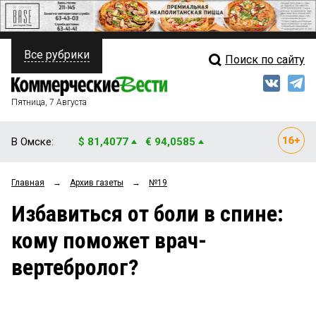
Все рубрики
Поиск по сайту
ПОЛИТИКА
Свежий выпуск
Медиа
ФИНАНСЫ
Пятница, 7 Августа
Кто есть кто
НЕДВИЖИМОСТЬ
В Омске:
$ 81,4077
€ 94,0585
Интервью
БИЗНЕС
Главная
→
Архив газеты
→
№19
Мнения
ОБЩЕСТВО
Избавиться от боли в спине:
Рейтинги
ЗАКОН
кому поможет врач-
Блоги
НОВОСТИ КОМПАНИЙ
вертебролог?
Архив
ПРОИСШЕСТВИЯ
СТИЛЬ ЖИЗНИ