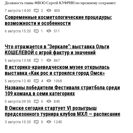
Должность главы ФВОО Сергей КУФРИН по-прежнему сохраняет.
7 августа 14:00
2
400
Современные косметологические процедуры:
возможности и особенности
6 августа 15:20
1
511
Что отражается в "Зеркале": выставка Ольги
КОШЕЛЕВОЙ с игрой фактур и значений
5 августа 13:58
1
867
В историко-краеведческом музее открылась
выставка «Как рос и строился город Омск»
5 августа 12:40
4
1068
Названы победители Фестиваля стритбола среди
109 команд в семи категориях
5 августа 09:30
0
845
В Омске сегодня стартует VI розыгрыш
предсезонного турнира клубов МХЛ — расписание
3 августа 10:20
0
1245