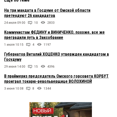
На три мандата в Госдуме от Омской области
претендуют 26 кандидатов
24 июля 09:00
10
2833
Коммунистам ФЕДИНУ и ВИНИЧЕНКО, похоже, все же
преградили путь в Заксобрание
1 июля 10:15
4
1197
Губернатор Виталий ХОЦЕНКО утвержден кандидатом в
Госудуму
29 июня 14:00
15
4396
В праймериз председатель Омского горсовета КОРБУТ
проиграл токарю-револьверщице ВОЛОХИНОЙ
3 июня 10:08
8
1344