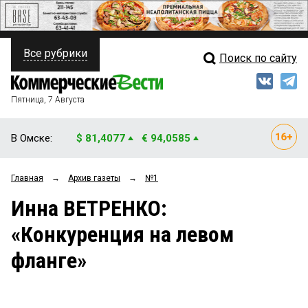
Все рубрики
Поиск по сайту
ПОЛИТИКА
Свежий выпуск
Медиа
ФИНАНСЫ
Пятница, 7 Августа
Кто есть кто
НЕДВИЖИМОСТЬ
В Омске:
$ 81,4077
€ 94,0585
Интервью
БИЗНЕС
Главная
→
Архив газеты
→
№1
Мнения
ОБЩЕСТВО
Инна ВЕТРЕНКО:
Рейтинги
ЗАКОН
«Конкуренция на левом
Блоги
НОВОСТИ КОМПАНИЙ
фланге»
Архив
ПРОИСШЕСТВИЯ