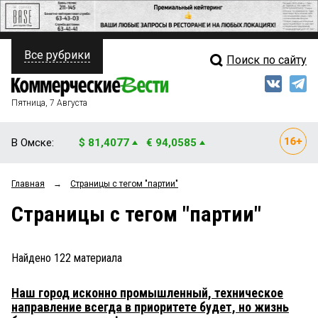
Все рубрики
Поиск по сайту
ПОЛИТИКА
Свежий выпуск
Медиа
ФИНАНСЫ
Пятница, 7 Августа
Кто есть кто
НЕДВИЖИМОСТЬ
В Омске:
$ 81,4077
€ 94,0585
Интервью
БИЗНЕС
Главная
→
Страницы c тегом "партии"
Мнения
ОБЩЕСТВО
Страницы c тегом "партии"
Рейтинги
ЗАКОН
Блоги
НОВОСТИ КОМПАНИЙ
Найдено
122
материала
Архив
ПРОИСШЕСТВИЯ
Наш город исконно промышленный, техническое
направление всегда в приоритете будет, но жизнь
СТИЛЬ ЖИЗНИ