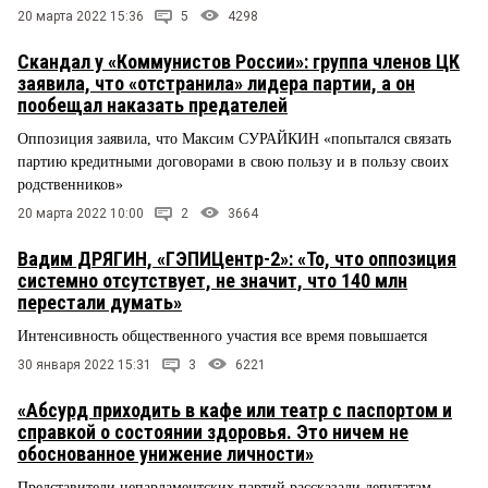
20 марта 2022 15:36
5
4298
Скандал у «Коммунистов России»: группа членов ЦК
заявила, что «отстранила» лидера партии, а он
пообещал наказать предателей
Оппозиция заявила, что Максим СУРАЙКИН «попытался связать
партию кредитными договорами в свою пользу и в пользу своих
родственников»
20 марта 2022 10:00
2
3664
Вадим ДРЯГИН, «ГЭПИЦентр-2»: «То, что оппозиция
системно отсутствует, не значит, что 140 млн
перестали думать»
Интенсивность общественного участия все время повышается
30 января 2022 15:31
3
6221
«Абсурд приходить в кафе или театр с паспортом и
справкой о состоянии здоровья. Это ничем не
обоснованное унижение личности»
Представители непарламентских партий рассказали депутатам