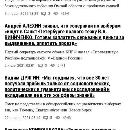
Законодательного собрания Омской области о проблемах омичей
6 января 2022 13:29
2
4694
Андрей АЛЕХИН заявил, что соперники по выборам
«ищут в Санкт-Петербурге полного тезку В.А.
ВИНИЧЕНКО. Готовы заплатить серьезные деньги за
выдвижение, оплатить проезд»
Первый секретарь омского обкома КПРФ назвал «Справедливую
Россию» подтанцовкой у «Единой России»
5 июля 2021 02:01
3
5471
Вадим ДРЯГИН: «Мы гордимся, что все 30 лет
получали прибыль только от социологических,
политических и гуманитарных исследований и
вкладывали ее в эти же сферы знаний»
Омск не представлен в общероссийских социологиских выборках
так, как Тюмень, Екатеринбург или Новосибирск
22 апреля 2021 08:10
5
4943
Елизавета КРИВОЩЕКОВА: «Зачищать интересы»