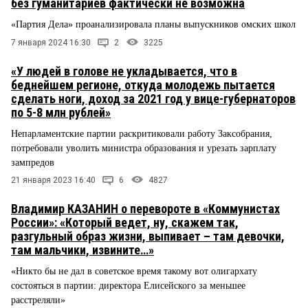
без гуманитариев фактически не возможна
«Партия Дела» проанализировала планы выпускников омских школ
7 января 2024 16:30
2
3225
«У людей в голове не укладывается, что в
беднейшем регионе, откуда молодежь пытается
сделать ноги, доход за 2021 год у вице-губернаторов
по 5-8 млн рублей»
Непарламентские партии раскритиковали работу Заксобрания,
потребовали уволить министра образования и урезать зарплату
зампредов
21 января 2023 16:40
6
4827
Владимир КАЗАНИН о перевороте в «Коммунистах
России»: «Который ведет, ну, скажем так,
разгульный образ жизни, выпивает – там девочки,
там мальчики, извините…»
«Никто бы не дал в советское время такому вот олигархату
состояться в партии: директора Елисейского за меньшее
расстреляли»