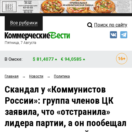
Все рубрики
Поиск по сайту
ПОЛИТИКА
Свежий выпуск
Медиа
ФИНАНСЫ
Пятница, 7 Августа
Кто есть кто
НЕДВИЖИМОСТЬ
В Омске:
$ 81,4077
€ 94,0585
Интервью
БИЗНЕС
Главная
→
Новости
→
Политика
Мнения
ОБЩЕСТВО
Скандал у «Коммунистов
Рейтинги
ЗАКОН
России»: группа членов ЦК
Блоги
НОВОСТИ КОМПАНИЙ
заявила, что «отстранила»
Архив
ПРОИСШЕСТВИЯ
лидера партии, а он пообещал