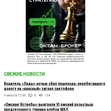
СВЕЖИЕ НОВОСТИ
Водитель «Лады» ночью сбил пешехода, перебегавшего
дорогу на «красный» сигнал светофора
9 августа 12:00
0
134
«Омские Ястребы» выиграли VI омский розыгрыш
предсезонного турнира клубов МХЛ