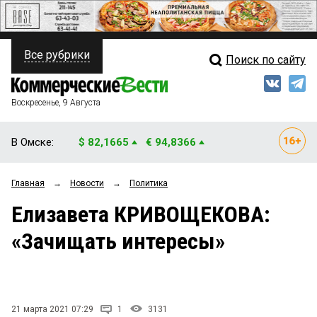
Все рубрики
Поиск по сайту
ПОЛИТИКА
Свежий выпуск
Медиа
ФИНАНСЫ
Воскресенье, 9 Августа
Кто есть кто
НЕДВИЖИМОСТЬ
В Омске:
$ 82,1665
€ 94,8366
Интервью
БИЗНЕС
Главная
→
Новости
→
Политика
Мнения
ОБЩЕСТВО
Елизавета КРИВОЩЕКОВА:
Рейтинги
ЗАКОН
«Зачищать интересы»
Блоги
НОВОСТИ КОМПАНИЙ
Архив
ПРОИСШЕСТВИЯ
21 марта 2021 07:29
1
3131