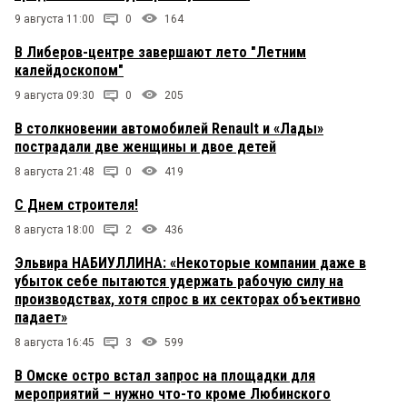
9 августа 11:00
0
164
В Либеров-центре завершают лето "Летним
калейдоскопом"
9 августа 09:30
0
205
В столкновении автомобилей Renault и «Лады»
пострадали две женщины и двое детей
8 августа 21:48
0
419
С Днем строителя!
8 августа 18:00
2
436
Эльвира НАБИУЛЛИНА: «Некоторые компании даже в
убыток себе пытаются удержать рабочую силу на
производствах, хотя спрос в их секторах объективно
падает»
8 августа 16:45
3
599
В Омске остро встал запрос на площадки для
мероприятий – нужно что-то кроме Любинского