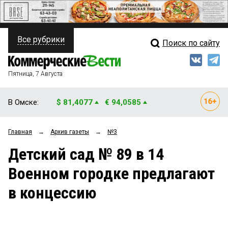
Все рубрики
Поиск по сайту
ПОЛИТИКА
Свежий выпуск
Медиа
ФИНАНСЫ
Пятница, 7 Августа
Кто есть кто
НЕДВИЖИМОСТЬ
В Омске:
$ 81,4077
€ 94,0585
Интервью
БИЗНЕС
Главная
→
Архив газеты
→
№3
Мнения
ОБЩЕСТВО
Детский сад № 89 в 14
Рейтинги
ЗАКОН
Военном городке предлагают
Блоги
НОВОСТИ КОМПАНИЙ
в концессию
Архив
ПРОИСШЕСТВИЯ