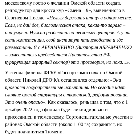
московскому гостю о желании Омской области создать
репродуктор для кросса кур «Смена – 9», выведенного в
Сергиевом Посаде:
«Нельзя держать птицу в одном месте.
Если, не дай бог, биологическая атака, какая-то зараза –
она умрет. Нужно разделить на несколько центров. А у нас
есть компетенции, свой институт птицеводства и где
разместить. Я с АБРАМЧЕНКО (Виктория АБРАМЧЕНКО
– заместитель председателя Правительства РФ,
курирующая аграрный сектор) это проговорил, но пока…».
У стенда филиала ФГБУ «Госсорткомиссия» по Омской
области Николай ДРОФА остановился отдельно: «
Они
проводят государственные испытания. Но сегодня идет
слияние омской структуры с тюменской, реформирование.
Это очень опасно
». Как оказалось, речь шла о том, что с 1
декабря 2022 года филиал будет ликвидирован и
присоединен к тюменскому. Сортоиспытательные участки в
районах Омской области (около 1100 га) сохранятся, но
будут подчиняться Тюмени.