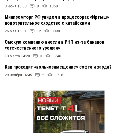
3 июня 10:08
8
1360
Минпромторг РФ увидел в процессорах «Иртыш»
подозрительное сходство с китайскими
26 мая 15:01
12
3898
Омскую компанию внесли в РНП из-за бананов
«отечественного урожая»
13 марта 14:20
3
1746
Как проходит «вольнозамещение» софта и харда?
29 ноября 16:45
2
1718