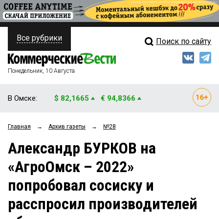
Все рубрики
Поиск по сайту
ПОЛИТИКА
Свежий выпуск
Медиа
ФИНАНСЫ
Понедельник, 10 Августа
Кто есть кто
НЕДВИЖИМОСТЬ
В Омске:
$ 82,1665
€ 94,8366
Интервью
БИЗНЕС
Главная
→
Архив газеты
→
№28
Мнения
ОБЩЕСТВО
Александр БУРКОВ на
Рейтинги
ЗАКОН
«АгроОмск – 2022»
Блоги
НОВОСТИ КОМПАНИЙ
попробовал сосиску и
Архив
ПРОИСШЕСТВИЯ
расспросил производителей