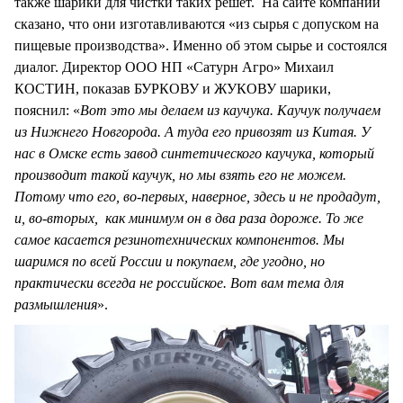
также шарики для чистки таких решет. На сайте компании
сказано, что они изготавливаются «из сырья с допуском на
пищевые производства». Именно об этом сырье и состоялся
диалог. Директор ООО НП «Сатурн Агро» Михаил
КОСТИН, показав БУРКОВУ и ЖУКОВУ шарики,
пояснил: «
Вот это мы делаем из каучука. Каучук получаем
из Нижнего Новгорода. А туда его привозят из Китая. У
нас в Омске есть завод синтетического каучука, который
производит такой каучук, но мы взять его не можем.
Потому что его, во-первых, наверное, здесь и не продадут,
и, во-вторых, как минимум он в два раза дороже. То же
самое касается резинотехнических компонентов. Мы
шаримся по всей России и покупаем, где угодно, но
практически всегда не российское. Вот вам тема для
размышления
».