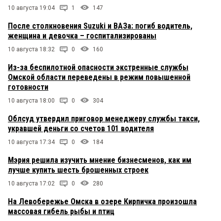
10 августа 19:04
1
147
После столкновения Suzuki и ВАЗа: погиб водитель,
женщина и девочка – госпитализированы
10 августа 18:32
0
160
Из-за беспилотной опасности экстренные службы
Омской области переведены в режим повышенной
готовности
10 августа 18:00
0
304
Облсуд утвердил приговор менеджеру службы такси,
укравшей деньги со счетов 101 водителя
10 августа 17:34
0
184
Мэрия решила изучить мнение бизнесменов, как им
лучше купить шесть брошенных строек
10 августа 17:02
0
280
На Левобережье Омска в озере Кирпичка произошла
массовая гибель рыбы и птиц