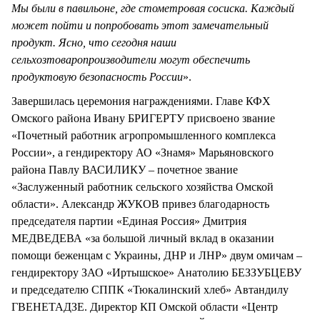
Мы были в павильоне, где стометровая сосиска. Каждый
может пойти и попробовать этот замечательный
продукт. Ясно, что сегодня наши
сельхозтоваропроизводители могут обеспечить
продуктовую безопасность России
».
Завершилась церемония награждениями. Главе КФХ
Омского района Ивану БРИГЕРТУ присвоено звание
«Почетный работник агропромышленного комплекса
России», а гендиректору АО «Знамя» Марьяновского
района Павлу ВАСИЛИКУ – почетное звание
«Заслуженный работник сельского хозяйства Омской
области». Александр ЖУКОВ привез благодарность
председателя партии «Единая Россия» Дмитрия
МЕДВЕДЕВА «за большой личный вклад в оказании
помощи беженцам с Украины, ДНР и ЛНР» двум омичам –
гендиректору ЗАО «Иртышское» Анатолию БЕЗЗУБЦЕВУ
и председателю СППК «Тюкалинский хлеб» Автандилу
ГВЕНЕТАДЗЕ. Директор КП Омской области «Центр