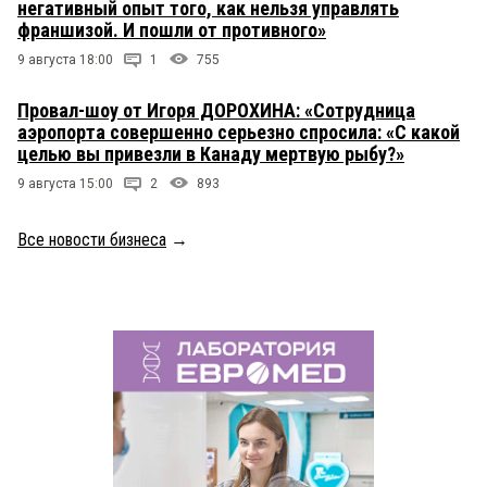
негативный опыт того, как нельзя управлять
франшизой. И пошли от противного»
9 августа 18:00
1
755
Провал-шоу от Игоря ДОРОХИНА: «Сотрудница
аэропорта совершенно серьезно спросила: «С какой
целью вы привезли в Канаду мертвую рыбу?»
9 августа 15:00
2
893
Все новости бизнеса
→