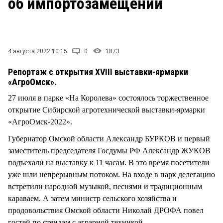
об импортозамещении
СТИЛЬ ЖИЗНИ
4 августа 2022 10:15
0
1873
Репортаж с открытия XVIII выставки-ярмарки
«АгроОмск».
27 июля в парке «На Королева» состоялось торжественное
открытие Сибирской агротехнической выставки-ярмарки
«АгроОмск-2022».
Губернатор Омской области Александр БУРКОВ и первый
заместитель председателя Госдумы РФ Александр ЖУКОВ
подъехали на выставку к 11 часам. В это время посетители
уже шли непрерывным потоком. На входе в парк делегацию
встретили народной музыкой, песнями и традиционным
караваем. А затем министр сельского хозяйства и
продовольствия Омской области Николай ДРОФА повел
гостей по стендам с аграрной техникой,