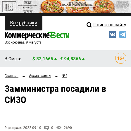
Все рубрики
Поиск по сайту
ПОЛИТИКА
Свежий выпуск
Медиа
ФИНАНСЫ
Воскресенье, 9 Августа
Кто есть кто
НЕДВИЖИМОСТЬ
В Омске:
$ 82,1665
€ 94,8366
Интервью
БИЗНЕС
Главная
→
Архив газеты
→
№4
Мнения
ОБЩЕСТВО
Замминистра посадили в
Рейтинги
ЗАКОН
СИЗО
Блоги
НОВОСТИ КОМПАНИЙ
Архив
ПРОИСШЕСТВИЯ
9 февраля 2022 09:10
0
2690