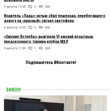
9 августа 13:30
2
268
Водитель «Лады» ночью сбил пешехода, перебегавшего
дорогу на «красный» сигнал светофора
9 августа 12:00
0
268
«Омские Ястребы» выиграли VI омский розыгрыш
предсезонного турнира клубов МХЛ
9 августа 11:00
1
288
Подпишитесь ВКонтакте!
ЗАКОН