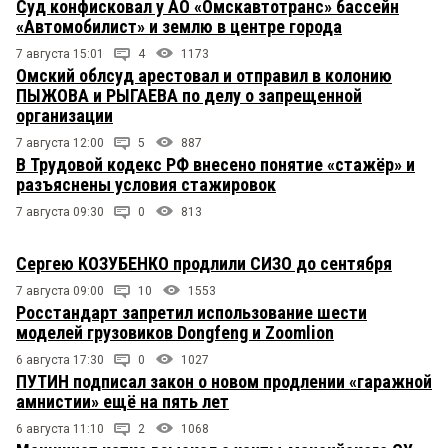
Суд конфисковал у АО «Омскавтотранс» бассейн
«Автомобилист» и землю в центре города
7 августа 15:01
4
1173
Омский облсуд арестовал и отправил в колонию
ПЫЖОВА и РЫГАЕВА по делу о запрещенной
организации
7 августа 12:00
5
887
В Трудовой кодекс РФ внесено понятие «стажёр» и
разъяснены условия стажировок
7 августа 09:30
0
813
Сергею КОЗУБЕНКО продлили СИЗО до сентября
7 августа 09:00
10
1553
Росстандарт запретил использование шести
моделей грузовиков Dongfeng и Zoomlion
6 августа 17:30
0
1027
ПУТИН подписал закон о новом продлении «гаражной
амнистии» ещё на пять лет
6 августа 11:10
2
1068