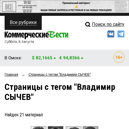
Все рубрики
Поиск по сайту
ПОЛИТИКА
Свежий выпуск
Медиа
ФИНАНСЫ
Суббота, 8 Августа
Кто есть кто
НЕДВИЖИМОСТЬ
В Омске:
$ 82,1665
€ 94,8366
Интервью
БИЗНЕС
Главная
→
Страницы c тегом "Владимир СЫЧЕВ"
Мнения
ОБЩЕСТВО
Страницы c тегом "Владимир
Рейтинги
ЗАКОН
СЫЧЕВ"
Блоги
НОВОСТИ КОМПАНИЙ
Архив
Найден
21
материал
ПРОИСШЕСТВИЯ
СТИЛЬ ЖИЗНИ