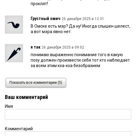
проклят!
Грустный омич
26 декабря 2025 в 12:31:
В Омске есть мэр? Да ну! Иногда слышен шелест,
а вот мэра явно нет.
я так
26 декабря 2025 в 09:02:
понимаю выраженно понимание того в какую
позу должен произвести себя тот кто наблюдает
за всем этим кха-кха безобразием
Виктор
25 декабря 2025 в 09:37:
Показать все комментарии (5)
...При словах «область именно!» он поднял
указательный палец вверх, подчеркивая. И он
Ваш комментарий
прав: организацией мероприятий по столице
российской культуры-2026 занималась область,
Имя
а не город...Всё правильно! Город Омск, к
сожалению, судя по главным улицам,
превращается в одну большую помойку. И мэру,
необходимо что-то с этим делать. Улицы
Комментарий
поливаю непонятной жижей, кругом грязь, во