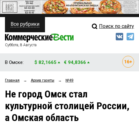
Все рубрики
Поиск по сайту
ПОЛИТИКА
Свежий выпуск
Медиа
ФИНАНСЫ
Суббота, 8 Августа
Кто есть кто
НЕДВИЖИМОСТЬ
В Омске:
$ 82,1665
€ 94,8366
Интервью
БИЗНЕС
Главная
→
Архив газеты
→
№49
Мнения
ОБЩЕСТВО
Не город Омск стал
Рейтинги
ЗАКОН
культурной столицей России,
Блоги
НОВОСТИ КОМПАНИЙ
а Омская область
Архив
ПРОИСШЕСТВИЯ