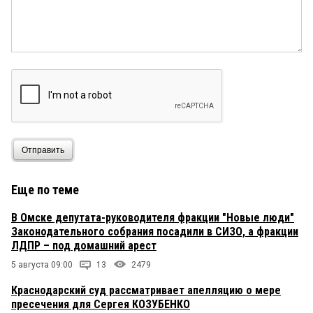
дворы просто невозможно заехать. Нет в городе
Омске настоящего хозяина! С настольгией
вспоминаю времена Полежаева и Шрейдера. При
них в Омске было гораздо чище!
марь ванна
24 декабря 2025 в 11:08:
я так понимаю шелест раззявил рот на эти
бюджеты---но вовремя---получил отлуп
Отправить
Еще по теме
В Омске депутата-руководителя фракции "Новые люди"
Законодательного собрания посадили в СИЗО, а фракции
ЛДПР – под домашний арест
5 августа 09:00
13
2479
Краснодарский суд рассматривает апелляцию о мере
пресечения для Сергея КОЗУБЕНКО