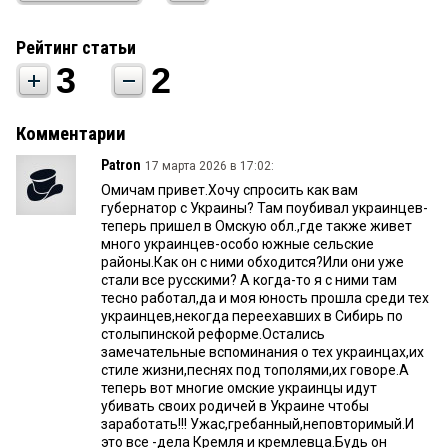
Рейтинг статьи
3
2
Комментарии
Patron
17 марта 2026 в 17:02:
Омичам привет.Хочу спросить как вам
губернатор с Украины? Там поубивал украинцев-
теперь пришел в Омскую обл.,где также живет
много украинцев-особо южные сельские
районы.Как он с ними обходится?Или они уже
стали все русскими? А когда-то я с ними там
тесно работал,да и моя юность прошла среди тех
украинцев,некогда переехавших в Сибирь по
столыпинской реформе.Остались
замечательные вспоминания о тех украинцах,их
стиле жизни,песнях под тополями,их говоре.А
теперь вот многие омские украинцы идут
убивать своих родичей в Украине чтобы
заработать!!! Ужас,гребанный,неповторимый.И
это все -дела Кремля и кремлевца.Будь он