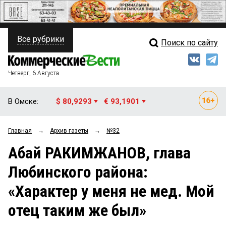
Все рубрики
Поиск по сайту
ПОЛИТИКА
Свежий выпуск
Медиа
ФИНАНСЫ
Четверг, 6 Августа
Кто есть кто
НЕДВИЖИМОСТЬ
В Омске:
$ 80,9293
€ 93,1901
Интервью
БИЗНЕС
Главная
→
Архив газеты
→
№32
Мнения
ОБЩЕСТВО
Абай РАКИМЖАНОВ, глава
Рейтинги
ЗАКОН
Любинского района:
Блоги
НОВОСТИ КОМПАНИЙ
«Характер у меня не мед. Мой
Архив
ПРОИСШЕСТВИЯ
отец таким же был»