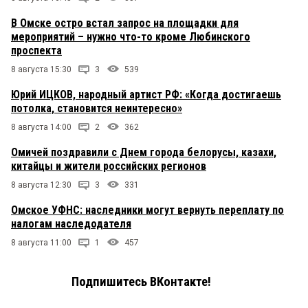
В Омске остро встал запрос на площадки для
мероприятий – нужно что-то кроме Любинского
проспекта
8 августа 15:30
3
539
Юрий ИЦКОВ, народный артист РФ: «Когда достигаешь
потолка, становится неинтересно»
8 августа 14:00
2
362
Омичей поздравили с Днем города белорусы, казахи,
китайцы и жители российских регионов
8 августа 12:30
3
331
Омское УФНС: наследники могут вернуть переплату по
налогам наследодателя
8 августа 11:00
1
457
Подпишитесь ВКонтакте!