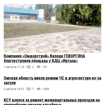
Компания «Омдорстрой» Валоди ГЕВОРГЯНА
благоустроила площадь у КДЦ «Иртыш»
7 августа 11:20
2
701
Омская область ввела режим ЧС в агросекторе из-за
засухи
5 августа 18:07
7
1058
КСУ взялся за ремонт межквартальных проездов на
крупнейшем омском кладбище