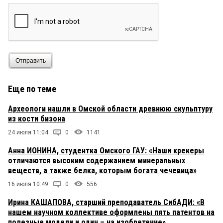
Отправить
Еще по теме
Археологи нашли в Омской области древнюю скульптуру
из кости бизона
24 июля 11:04
0
1141
Анна ИОНИНА, студентка Омского ГАУ: «Наши крекеры
отличаются высоким содержанием минеральных
веществ, а также белка, которым богата чечевица»
16 июля 10:49
0
556
Ирина КАШАПОВА, старший преподаватель СибАДИ: «В
нашем научном коллективе оформлены пять патентов на
полезные модели и один – на изобретение»