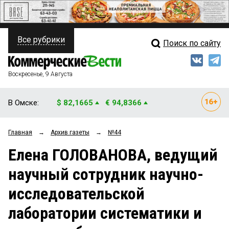
Все рубрики
Поиск по сайту
ПОЛИТИКА
Свежий выпуск
Медиа
ФИНАНСЫ
Воскресенье, 9 Августа
Кто есть кто
НЕДВИЖИМОСТЬ
В Омске:
$ 82,1665
€ 94,8366
Интервью
БИЗНЕС
Главная
→
Архив газеты
→
№44
Мнения
ОБЩЕСТВО
Елена ГОЛОВАНОВА, ведущий
Рейтинги
ЗАКОН
научный сотрудник научно-
Блоги
НОВОСТИ КОМПАНИЙ
исследовательской
Архив
ПРОИСШЕСТВИЯ
лаборатории систематики и