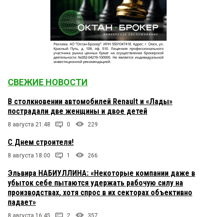
СВЕЖИЕ НОВОСТИ
В столкновении автомобилей Renault и «Лады»
пострадали две женщины и двое детей
8 августа 21:48
0
229
С Днем строителя!
8 августа 18:00
1
266
Эльвира НАБИУЛЛИНА: «Некоторые компании даже в
убыток себе пытаются удержать рабочую силу на
производствах, хотя спрос в их секторах объективно
падает»
8 августа 16:45
2
357