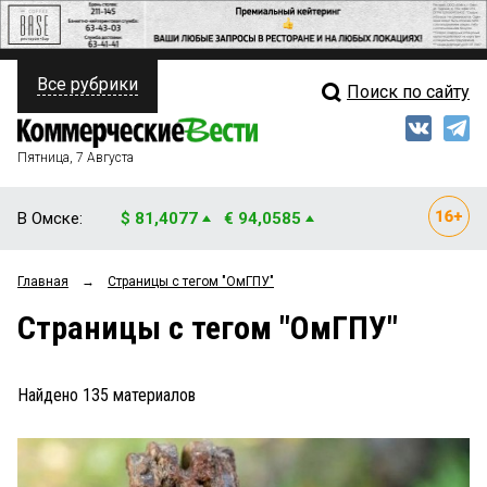
Все рубрики
Поиск по сайту
ПОЛИТИКА
Свежий выпуск
Медиа
ФИНАНСЫ
Пятница, 7 Августа
Кто есть кто
НЕДВИЖИМОСТЬ
В Омске:
$ 81,4077
€ 94,0585
Интервью
БИЗНЕС
Главная
→
Страницы c тегом "ОмГПУ"
Мнения
ОБЩЕСТВО
Страницы c тегом "ОмГПУ"
Рейтинги
ЗАКОН
Блоги
НОВОСТИ КОМПАНИЙ
Найдено
135
материалов
Архив
ПРОИСШЕСТВИЯ
СТИЛЬ ЖИЗНИ