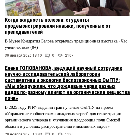
Когда жадность полезна: студенты
продемонстрировали навыки, полученные от
преподавателей
В Музее Кондратия Белова открылась традиционная выставка «Час
ученичества» (0+)
30 января 2026 18:10
0
2107
Елена ГОЛОВАНОВА, ведущий научный сотрудник
научно-исследовательской лаборатории
систематики и экологии беспозвоночных ОмГПУ:
«Мы обнаружили, что дождевые черви разных
видов по-разному влияют на органические вещества
почв»
В 2025 году РНФ выделил грант ученым ОмГПУ на проект
«Управление сообществами дождевых червей для секвестрации
органического углерода и улучшения плодородия почв Омской
области в условиях распространения инвазивных видов»
20 ноября 2025 10:43
0
1130