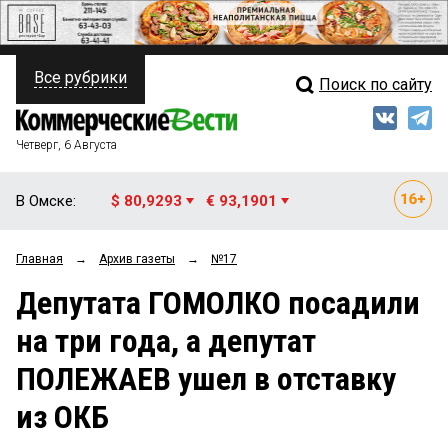
Все рубрики
Поиск по сайту
ПОЛИТИКА
Свежий выпуск
Медиа
ФИНАНСЫ
Четверг, 6 Августа
Кто есть кто
НЕДВИЖИМОСТЬ
В Омске:
$ 80,9293
€ 93,1901
Интервью
БИЗНЕС
Главная
→
Архив газеты
→
№17
Мнения
ОБЩЕСТВО
Депутата ГОМОЛКО посадили
Рейтинги
ЗАКОН
на три года, а депутат
Блоги
НОВОСТИ КОМПАНИЙ
ПОЛЕЖАЕВ ушел в отставку
Архив
ПРОИСШЕСТВИЯ
из ОКБ