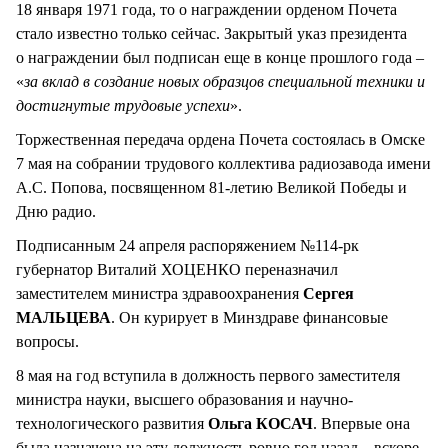
18 января 1971 года, то о награждении орденом Почета
стало известно только сейчас. Закрытый указ президента
о награждении был подписан еще в конце прошлого года –
«
за вклад в создание новых образцов специальной техники и
достигнутые трудовые успехи
».
Торжественная передача ордена Почета состоялась в Омске
7 мая на собрании трудового коллектива радиозавода имени
А.С. Попова, посвященном 81-летию Великой Победы и
Дню радио.
Подписанным 24 апреля распоряжением №114-рк
губернатор Виталий ХОЦЕНКО переназначил
заместителем министра здравоохранения
Сергея
МАЛЬЦЕВА
. Он курирует в Минздраве финансовые
вопросы.
8 мая на год вступила в должность первого заместителя
министра науки, высшего образования и научно-
технологического развития
Ольга КОСАЧ
. Впервые она
была назначена на эту должность ровно год назад – вскоре