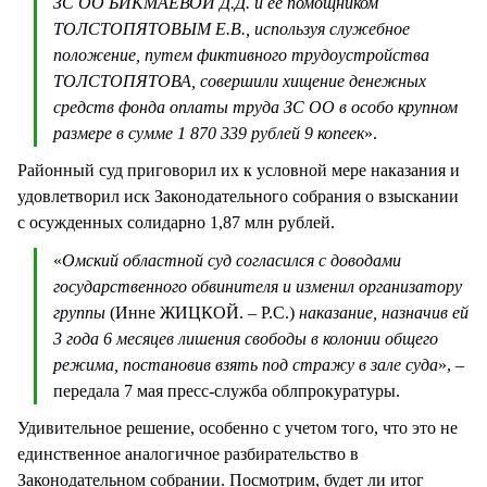
ЗС ОО БИКМАЕВОЙ Д.Д. и ее помощником
ТОЛСТОПЯТОВЫМ Е.В., используя служебное
положение, путем фиктивного трудоустройства
ТОЛСТОПЯТОВА, совершили хищение денежных
средств фонда оплаты труда ЗС ОО в особо крупном
размере в сумме 1 870 339 рублей 9 копеек
».
Районный суд приговорил их к условной мере наказания и
удовлетворил иск Законодательного собрания о взыскании
с осужденных солидарно 1,87 млн рублей.
«
Омский областной суд согласился с доводами
государственного обвинителя и изменил организатору
группы
(Инне ЖИЦКОЙ. – Р.С.)
наказание, назначив ей
3 года 6 месяцев лишения свободы в колонии общего
режима, постановив взять под стражу в зале суда
», –
передала 7 мая пресс-служба облпрокуратуры.
Удивительное решение, особенно с учетом того, что это не
единственное аналогичное разбирательство в
Законодательном собрании. Посмотрим, будет ли итог