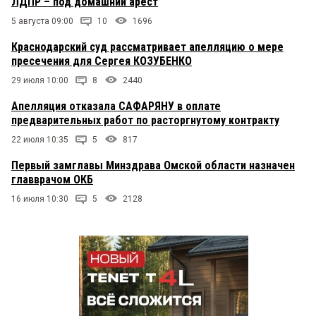
ЛДПР – под домашний арест
5 августа 09:00
10
1696
Краснодарский суд рассматривает апелляцию о мере
пресечения для Сергея КОЗУБЕНКО
29 июля 10:00
8
2440
Апелляция отказала САФАРЯНУ в оплате
предварительных работ по расторгнутому контракту
22 июля 10:35
5
817
Первый замглавы Минздрава Омской области назначен
главврачом ОКБ
16 июля 10:30
5
2128