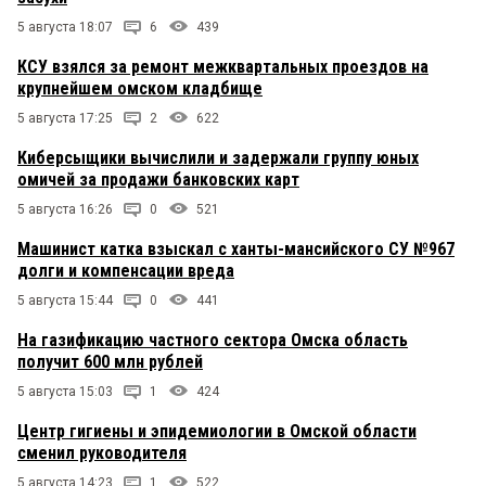
5 августа 18:07
6
439
КСУ взялся за ремонт межквартальных проездов на
крупнейшем омском кладбище
5 августа 17:25
2
622
Киберсыщики вычислили и задержали группу юных
омичей за продажи банковских карт
5 августа 16:26
0
521
Машинист катка взыскал с ханты-мансийского СУ №967
долги и компенсации вреда
5 августа 15:44
0
441
На газификацию частного сектора Омска область
получит 600 млн рублей
5 августа 15:03
1
424
Центр гигиены и эпидемиологии в Омской области
сменил руководителя
5 августа 14:23
1
522