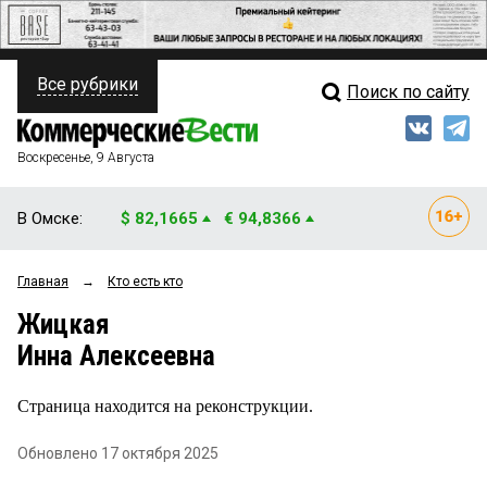
Все рубрики
Поиск по сайту
ПОЛИТИКА
Свежий выпуск
Медиа
ФИНАНСЫ
Воскресенье, 9 Августа
Кто есть кто
НЕДВИЖИМОСТЬ
В Омске:
$ 82,1665
€ 94,8366
Интервью
БИЗНЕС
Главная
→
Кто есть кто
Мнения
ОБЩЕСТВО
Жицкая
Рейтинги
ЗАКОН
Инна Алексеевна
Блоги
НОВОСТИ КОМПАНИЙ
Страница находится на реконструкции.
Архив
ПРОИСШЕСТВИЯ
Обновлено 17 октября 2025
СТИЛЬ ЖИЗНИ