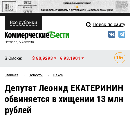
Все рубрики
Поиск по сайту
ПОЛИТИКА
Свежий выпуск
Медиа
ФИНАНСЫ
Четверг, 6 Августа
Кто есть кто
НЕДВИЖИМОСТЬ
В Омске:
$ 80,9293
€ 93,1901
Интервью
БИЗНЕС
Главная
→
Новости
→
Закон
Мнения
ОБЩЕСТВО
Депутат Леонид ЕКАТЕРИНИН
Рейтинги
ЗАКОН
обвиняется в хищении 13 млн
Блоги
НОВОСТИ КОМПАНИЙ
рублей
Архив
ПРОИСШЕСТВИЯ