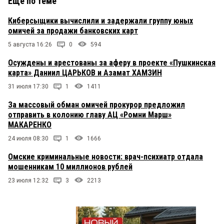
Еще по теме
Киберсыщики вычислили и задержали группу юных
омичей за продажи банковских карт
5 августа 16:26
0
594
Осуждены и арестованы за аферу в проекте «Пушкинская
карта» Даниил ЦАРЬКОВ и Азамат ХАМЗИН
31 июля 17:30
1
1411
За массовый обман омичей прокурор предложил
отправить в колонию главу АЦ «Ромни Марш»
МАКАРЕНКО
24 июля 08:30
1
1666
Омские криминальные новости: врач-психиатр отдала
мошенникам 10 миллионов рублей
23 июля 12:32
3
2213