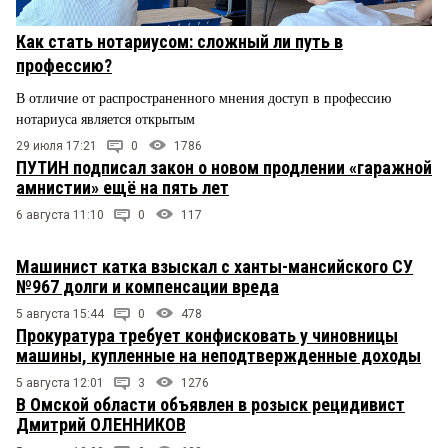
Как стать нотариусом: сложный ли путь в
профессию?
В отличие от распространенного мнения доступ в профессию
нотариуса является открытым
29 июля 17:21
0
1786
ПУТИН подписал закон о новом продлении «гаражной
амнистии» ещё на пять лет
6 августа 11:10
0
117
Машинист катка взыскал с ханты-мансийского СУ
№967 долги и компенсации вреда
5 августа 15:44
0
478
Прокуратура требует конфисковать у чиновницы
машины, купленные на неподтвержденные доходы
5 августа 12:01
3
1276
В Омской области объявлен в розыск рецидивист
Дмитрий ОЛЕННИКОВ