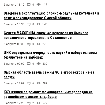
6 августа 11:10
0
117
Введена в эксплуатацию блочно-модульная котельная в
селе Александровское Омской области
6 августа 10:30
0
145
Сергея МАХОРИНА сразу же перевели из Омского
пограничного управления в Сахалинское
6 августа 09:30
0
273
ЦИК определила очередность партий в избирательном
бюллетене на выборах
6 августа 09:00
0
232
Омская область ввела режим ЧС в агросекторе из-за
засухи
5 августа 18:07
6
487
КСУ взялся за ремонт межквартальных проездов на
крупнейшем омском кладбище
5 августа 17:25
2
672