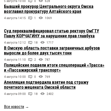
5 августа 10:00
0
628
Бывший прокурор Центрального округа Омска
возглавил прокуратуру Алтайского края
4 августа 14:15
1
1069
Суд переквалифицировал статью ректору ОмГТУ
Павлу КОРЧАГИНУ за нарушение прав главбуха
4 августа 12:12
18
1717
В Омскую область поставки заграничных арбузов
выросли до более двух тысяч тонн
4 августа 11:10
2
787
Полицейские подвели итоги спецопераций «Трасса»
и «Пассажирский транспорт»
4 августа 10:00
0
769
Апелляция подтвердила взятие под стражу
почетного мецената Омской области
4 августа 09:00
18
2402
Все новости
→