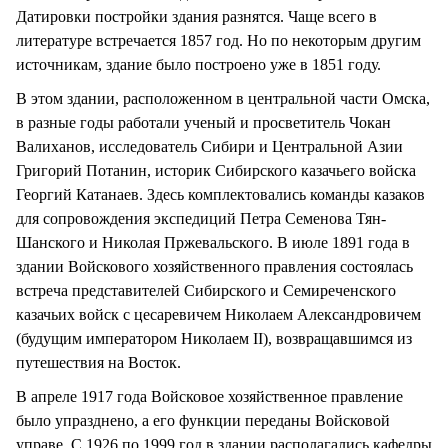
Датировки постройки здания разнятся. Чаще всего в
литературе встречается 1857 год. Но по некоторым другим
источникам, здание было построено уже в 1851 году.
В этом здании, расположенном в центральной части Омска,
в разные годы работали ученый и просветитель Чокан
Валиханов, исследователь Сибири и Центральной Азии
Григорий Потанин, историк Сибирского казачьего войска
Георгий Катанаев. Здесь комплектовались команды казаков
для сопровождения экспедиций Петра Семенова Тян-
Шанского и Николая Пржевальского. В июле 1891 года в
здании Войскового хозяйственного правления состоялась
встреча представителей Сибирского и Семиреченского
казачьих войск с цесаревичем Николаем Александровичем
(будущим императором Николаем II), возвращавшимся из
путешествия на Восток.
В апреле 1917 года Войсковое хозяйственное правление
было упразднено, а его функции переданы Войсковой
управе. С 1926 по 1999 год в здании располагались кафедры