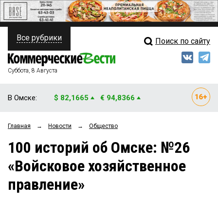
Все рубрики
Поиск по сайту
ПОЛИТИКА
Свежий выпуск
Медиа
ФИНАНСЫ
Суббота, 8 Августа
Кто есть кто
НЕДВИЖИМОСТЬ
В Омске:
$ 82,1665
€ 94,8366
Интервью
БИЗНЕС
Главная
→
Новости
→
Общество
Мнения
ОБЩЕСТВО
100 историй об Омске: №26
Рейтинги
ЗАКОН
«Войсковое хозяйственное
Блоги
НОВОСТИ КОМПАНИЙ
правление»
Архив
ПРОИСШЕСТВИЯ