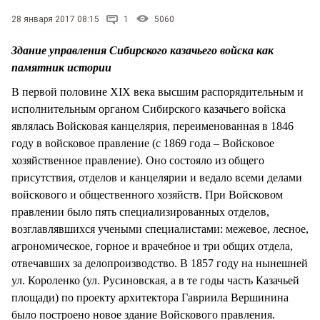
СТИЛЬ ЖИЗНИ
28 января 2017 08:15
1
5060
Здание управления Сибирского казачьего войска как
памятник истории
В первой половине XIX века высшим распорядительным и
исполнительным органом Сибирского казачьего войска
являлась Войсковая канцелярия, переименованная в 1846
году в войсковое правление (с 1869 года – Войсковое
хозяйственное правление). Оно состояло из общего
присутствия, отделов и канцелярии и ведало всеми делами
войскового и общественного хозяйств. При Войсковом
правлении было пять специализированных отделов,
возглавлявшихся учеными специалистами: межевое, лесное,
агрономическое, горное и врачебное и три общих отдела,
отвечавших за делопроизводство. В 1857 году на нынешней
ул. Короленко (ул. Русиновская, а в те годы часть Казачьей
площади) по проекту архитектора Гавриила Вершинина
было построено новое здание Войскового правления.