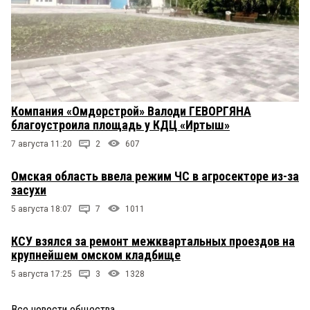
Компания «Омдорстрой» Валоди ГЕВОРГЯНА
благоустроила площадь у КДЦ «Иртыш»
7 августа 11:20
2
607
Омская область ввела режим ЧС в агросекторе из-за
засухи
5 августа 18:07
7
1011
КСУ взялся за ремонт межквартальных проездов на
крупнейшем омском кладбище
5 августа 17:25
3
1328
Все новости общества
→