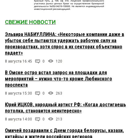
СВЕЖИЕ НОВОСТИ
Эльвира НАБИУЛЛИНА: «Некоторые компании даже в
убыток себе пытаются удержать рабочую силу на
производствах, хотя спрос в их секторах объективно
падает»
8 августа 16:45
0
120
В Омске остро встал запрос на площадки для
мероприятий – нужно что-то кроме Любинского
проспекта
8 августа 15:30
0
263
Юрий ИЦКОВ, народный артист РФ: «Когда достигаешь
потолка, становится неинтересно»
8 августа 14:00
0
213
Омичей поздравили с Днем города белорусы, казахи,
китайцы и жители российских регионов