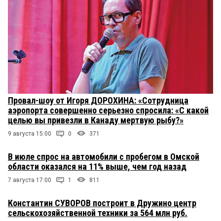
Провал-шоу от Игоря ДОРОХИНА: «Сотрудница
аэропорта совершенно серьезно спросила: «С какой
целью вы привезли в Канаду мертвую рыбу?»
9 августа 15:00
0
371
В июле спрос на автомобили с пробегом в Омской
области оказался на 11% выше, чем год назад
7 августа 17:00
1
811
Константин СУВОРОВ построит в Дружино центр
сельскохозяйственной техники за 564 млн руб.