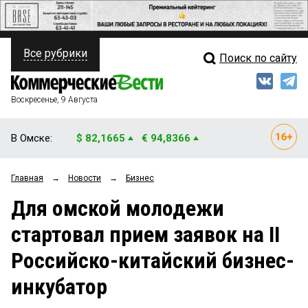
Все рубрики
Поиск по сайту
ПОЛИТИКА
Свежий выпуск
Медиа
ФИНАНСЫ
Воскресенье, 9 Августа
Кто есть кто
НЕДВИЖИМОСТЬ
В Омске:
$ 82,1665
€ 94,8366
Интервью
БИЗНЕС
Главная
→
Новости
→
Бизнес
Мнения
ОБЩЕСТВО
Для омской молодежи
Рейтинги
ЗАКОН
стартовал прием заявок на II
Блоги
НОВОСТИ КОМПАНИЙ
Российско-китайский бизнес-
Архив
ПРОИСШЕСТВИЯ
инкубатор