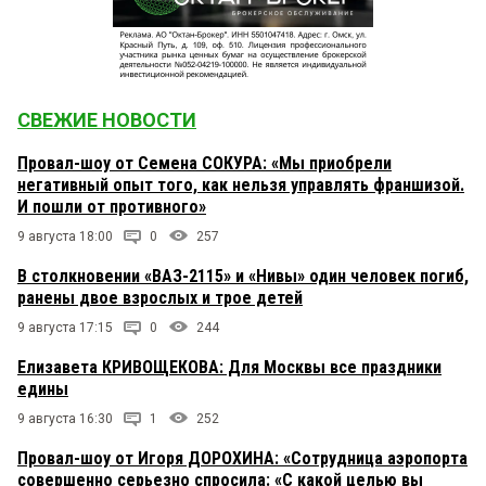
СВЕЖИЕ НОВОСТИ
Провал-шоу от Семена СОКУРА: «Мы приобрели
негативный опыт того, как нельзя управлять франшизой.
И пошли от противного»
9 августа 18:00
0
257
В столкновении «ВАЗ-2115» и «Нивы» один человек погиб,
ранены двое взрослых и трое детей
9 августа 17:15
0
244
Елизавета КРИВОЩЕКОВА: Для Москвы все праздники
едины
9 августа 16:30
1
252
Провал-шоу от Игоря ДОРОХИНА: «Сотрудница аэропорта
совершенно серьезно спросила: «С какой целью вы