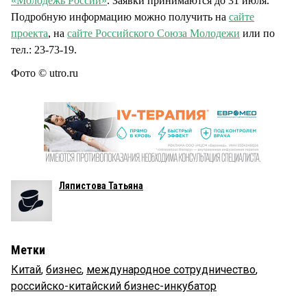
«Молодежь России»
. Заявки принимаются до 31 июля.
Подробную информацию можно получить на
сайте
проекта
, на
сайте Российского Союза Молодежи
или по
тел.: 23-73-19.
Фото © utro.ru
Ляпистова Татьяна
Метки
Китай
,
бизнес
,
международное сотрудничество
,
российско-китайский бизнес-инкубатор