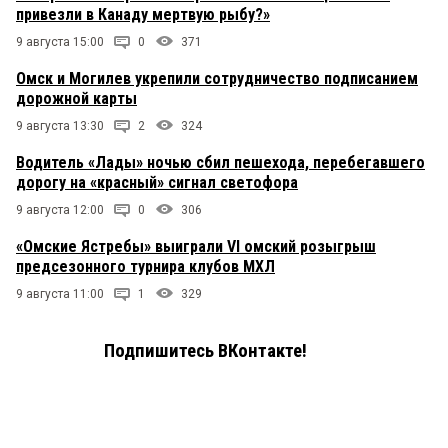
привезли в Канаду мертвую рыбу?»
9 августа 15:00
0
371
Омск и Могилев укрепили сотрудничество подписанием
дорожной карты
9 августа 13:30
2
324
Водитель «Лады» ночью сбил пешехода, перебегавшего
дорогу на «красный» сигнал светофора
9 августа 12:00
0
306
«Омские Ястребы» выиграли VI омский розыгрыш
предсезонного турнира клубов МХЛ
9 августа 11:00
1
329
Подпишитесь ВКонтакте!