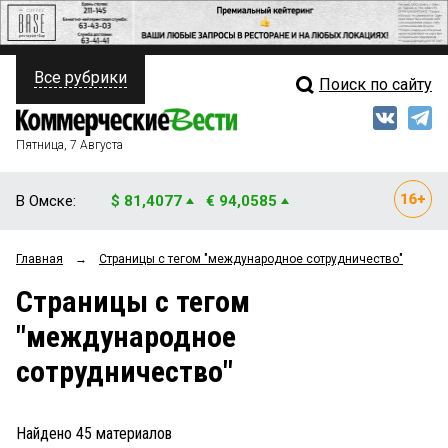
Все рубрики
Поиск по сайту
ПОЛИТИКА
Свежий выпуск
Медиа
ФИНАНСЫ
Пятница, 7 Августа
Кто есть кто
НЕДВИЖИМОСТЬ
В Омске:
$ 81,4077
€ 94,0585
Интервью
БИЗНЕС
Главная
→
Страницы c тегом "международное сотрудничество"
Мнения
ОБЩЕСТВО
Страницы c тегом
Рейтинги
ЗАКОН
"международное
Блоги
НОВОСТИ КОМПАНИЙ
сотрудничество"
Архив
ПРОИСШЕСТВИЯ
Найдено
45
материалов
СТИЛЬ ЖИЗНИ