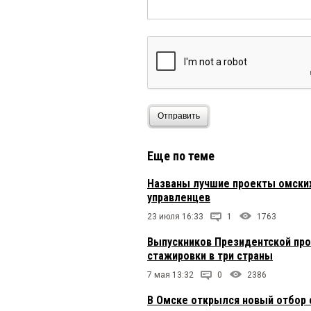
Отправить
Еще по теме
Названы лучшие проекты омски
управленцев
23 июля 16:33
1
1763
Выпускников Президентской пр
стажировки в три страны
7 мая 13:32
0
2386
В Омске открылся новый отбор 