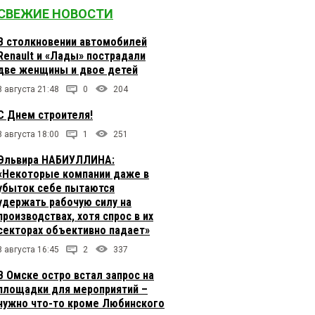
СВЕЖИЕ НОВОСТИ
В столкновении автомобилей
Renault и «Лады» пострадали
две женщины и двое детей
8 августа 21:48
0
204
С Днем строителя!
8 августа 18:00
1
251
Эльвира НАБИУЛЛИНА:
«Некоторые компании даже в
убыток себе пытаются
удержать рабочую силу на
производствах, хотя спрос в их
секторах объективно падает»
8 августа 16:45
2
337
В Омске остро встал запрос на
площадки для мероприятий –
нужно что-то кроме Любинского