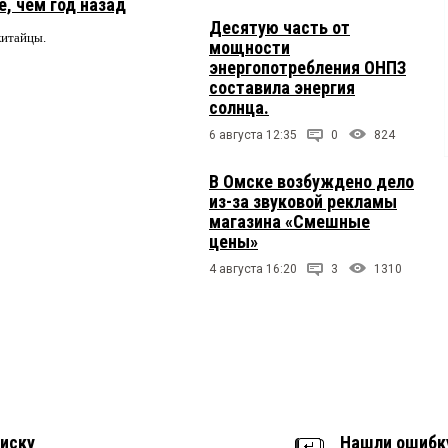
, чем год назад
Десятую часть от
китайцы.
мощности
энергопотребления ОНПЗ
составила энергия
солнца.
6 августа 12:35
0
824
В Омске возбуждено дело
из-за звуковой рекламы
магазина «Смешные
цены»
4 августа 16:20
3
1310
иску
Нашли ошибк