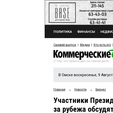
ПОЛИТИКА
ФИНАНСЫ
НЕДВИ
Свежий выпуск
Медиа
Кто есть кто
О том, что происходит на самом деле
В Омске воскресенье, 9 Август
Главная
→
Новости
→
Бизнес
Участники Презид
за рубежа обсудя