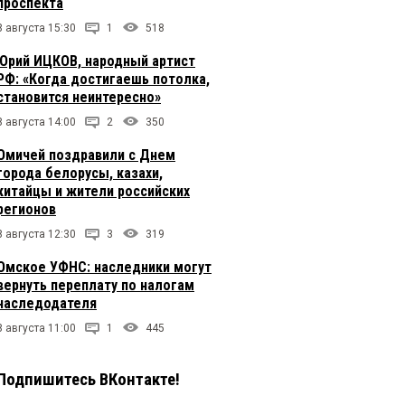
проспекта
8 августа 15:30
1
518
Юрий ИЦКОВ, народный артист
РФ: «Когда достигаешь потолка,
становится неинтересно»
8 августа 14:00
2
350
Омичей поздравили с Днем
города белорусы, казахи,
китайцы и жители российских
регионов
8 августа 12:30
3
319
Омское УФНС: наследники могут
вернуть переплату по налогам
наследодателя
8 августа 11:00
1
445
Подпишитесь ВКонтакте!