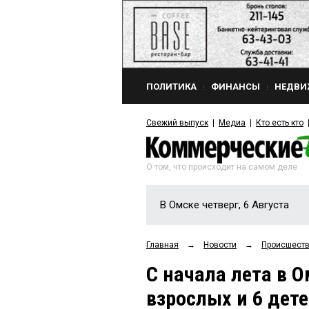
ПОЛИТИКА
ФИНАНСЫ
НЕДВИ
Свежий выпуск
Медиа
Кто есть кто
О том, что происходит на самом деле
В Омске четверг, 6 Августа
Главная
→
Новости
→
Происшест
С начала лета в О
взрослых и 6 дет