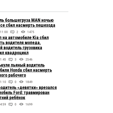
ль большегруза MAN ночью
ссе сбил насмерть пешехода
 11:00
2
1475
п на автомобиле Kia сбил
ть водителя мопеда,
й водитель грузовика
ил квадроцикл
1:45
3
2546
ькуле пьяный водитель
биля Honda сбил насмерть
ого рабочего
1:10
0
1849
одитель «девятки» врезался
мобиль Ford: травмирован
тний ребёнок
4:59
0
1699