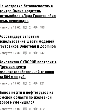
На «островке безопасности» в
центре Омска водитель
автомобиля «Лада Гранта» сбил
семь пешеходов
6 августа 18:02
2
483
Росстандарт запретил
использование шести моделей
грузовиков Dongfeng и Zoomlion
6 августа 17:30
0
247
Константин СУВОРОВ построит в
Дружино центр
сельскохозяйственной техники
за 564 млн руб.
6 августа 17:05
2
321
Вывоз нефти и нефтегрузов из
Омской области по железной
дороге уменьшился
6 августа 16:00
0
412