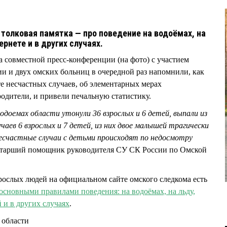
толковая памятка — про поведение на водоёмах, на
ернете и в других случаях.
 совместной пресс-конференции (на фото) с участием
ии и двух омских больниц в очередной раз напомнили, как
ате несчастных случаев, об элементарных мерах
родители, и привели печальную статистику.
водоемах области утонули 36 взрослых и 6 детей, выпали из
чаев 6 взрослых и 7 детей, из них двое малышей трагически
несчастные случаи с детьми происходят по недосмотру
тарший помощник руководителя СУ СК России по Омской
ослых людей на официальном сайте омского следкома есть
 основными правилами поведения: на водоёмах, на льду,
й и в других случаях
.
 области