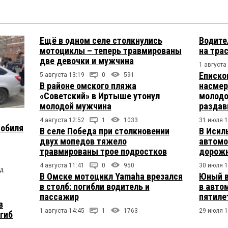
Ещё в одном селе столкнулись
Водите
мотоциклы – теперь травмированы
на тра
две девочки и мужчина
1 августа
Еписко
5 августа 13:19
0
591
В районе омского пляжа
насмер
«Советский» в Иртыше утонул
молодо
молодой мужчина
раздав
4 августа 12:52
1
1033
31 июля 1
мобиля
В селе Победа при столкновении
В Исил
двух мопедов тяжело
автомо
травмированы трое подростков
дорожн
4 августа 11:41
0
950
30 июля 1
од
В Омске мотоцикл Yamaha врезался
Юный в
в столб: погибли водитель и
в авто
пассажир
пятиле
в
1 августа 14:45
1
1763
29 июля 1
огиб