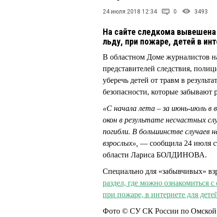
24 июля 2018 12:34
0
3493
На сайте следкома вывешена 
льду, при пожаре, детей в инт
В областном Доме журналистов на
представителей следствия, полиц
уберечь детей от травм в результ
безопасности, которые забывают 
«С начала лета – за июнь-июль в 
окон в результате несчастных слу
погибли. В большинстве случаев 
взрослых»,
— сообщила 24 июля с
области Лариса БОЛДИНОВА.
Специально для «забывчивых» взр
раздел, где можно ознакомиться с
при пожаре, в интернете для дете
Фото © СУ СК России по Омской