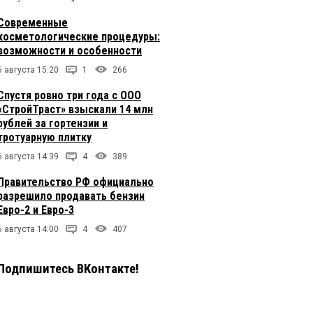
Современные
косметологические процедуры:
возможности и особенности
6 августа 15:20
1
266
Спустя ровно три года с ООО
«СтройТраст» взыскали 14 млн
рублей за гортензии и
тротуарную плитку
6 августа 14:39
4
389
Правительство РФ официально
разрешило продавать бензин
Евро-2 и Евро-3
6 августа 14:00
4
407
Подпишитесь ВКонтакте!