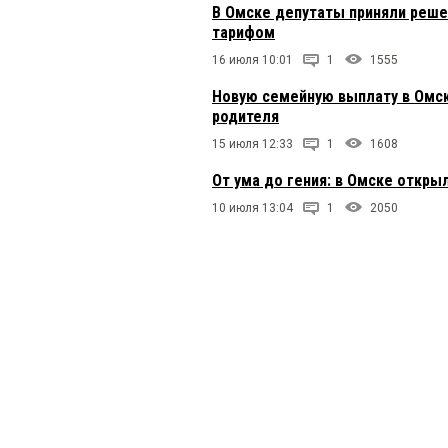
В Омске депутаты приняли реше
тарифом
16 июля 10:01
1
1555
Новую семейную выплату в Омск
родителя
15 июля 12:33
1
1608
От ума до гения: в Омске откры
10 июля 13:04
1
2050