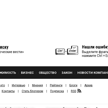
иску
Нашли ошибк
рческие вести»
Выделите фрагм
нажмите Ctrl + E
ЖИМОСТЬ
БИЗНЕС
ОБЩЕСТВО
ЗАКОН
НОВОСТИ КОМПАН
 кто
Интервью
Мнения
Рейтинги
Блоги
Архив
Контакты
Стать блогером
Подписка
RSS