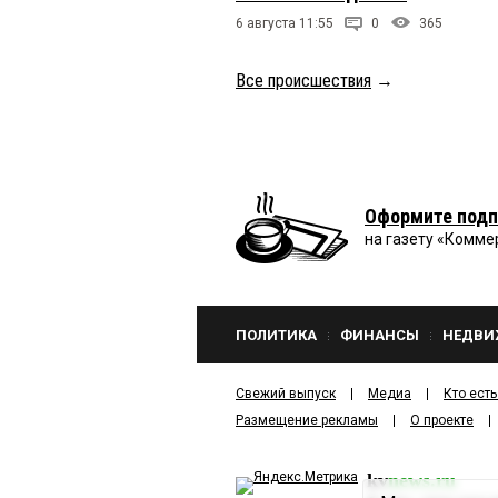
6 августа 11:55
0
365
Все происшествия
→
Оформите подп
на газету «Комме
ПОЛИТИКА
ФИНАНСЫ
НЕДВИ
Свежий выпуск
Медиа
Кто есть
Размещение рекламы
О проекте
kv
news.ru