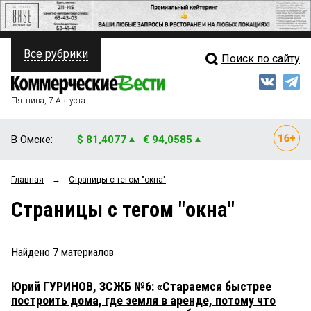
Все рубрики
Поиск по сайту
ПОЛИТИКА
Свежий выпуск
Медиа
ФИНАНСЫ
Пятница, 7 Августа
Кто есть кто
НЕДВИЖИМОСТЬ
В Омске:
$ 81,4077
€ 94,0585
Интервью
БИЗНЕС
Главная
→
Страницы c тегом "окна"
Мнения
ОБЩЕСТВО
Страницы c тегом "окна"
Рейтинги
ЗАКОН
Блоги
НОВОСТИ КОМПАНИЙ
Найдено
7
материалов
Архив
ПРОИСШЕСТВИЯ
Юрий ГУРИНОВ, ЗСЖБ №6: «Стараемся быстрее
построить дома, где земля в аренде, потому что
СТИЛЬ ЖИЗНИ