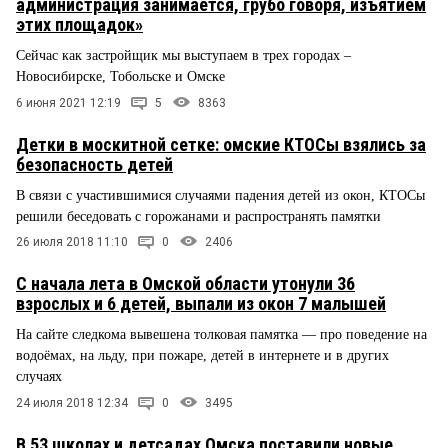
администрация занимается, грубо говоря, изъятием
этих площадок»
Сейчас как застройщик мы выступаем в трех городах –
Новосибирске, Тобольске и Омске
6 июня 2021 12:19
5
8363
Детки в москитной сетке: омские КТОСы взялись за
безопасность детей
В связи с участившимися случаями падения детей из окон, КТОСы
решили беседовать с горожанами и распространять памятки
26 июля 2018 11:10
0
2406
С начала лета в Омской области утонули 36
взрослых и 6 детей, выпали из окон 7 малышей
На сайте следкома вывешена толковая памятка — про поведение на
водоёмах, на льду, при пожаре, детей в интернете и в других
случаях
24 июля 2018 12:34
0
3495
В 53 школах и детсадах Омска поставили новые