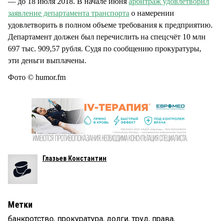
— до 18 июля 2018. В начале июня
арбитраж удовлетворил
заявление департамента транспорта
о намерении
удовлетворить в полном объеме требования к предприятию.
Департамент должен был перечислить на спецсчёт 10 млн
697 тыс. 909,57 рубля. Судя по сообщению прокуратуры,
эти деньги выплачены.
Фото © humor.fm
Глазьев Константин
Метки
банкротство
,
прокуратура
,
долги
,
труд
,
права
,