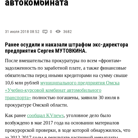
автокомбината
СТИЛЬ ЖИЗНИ
31 июля 2018 08:52
0
3682
Ранее осудили и наказали штрафом экс-директора
предприятия Сергея МУТОВКИНА.
После вмешательства прокуратуры по всем «фронтам»
задолженность по заработной плате, а также финансовые
обязательства перед иными кредиторами на сумму свыше
10,6 млн рублей
муниципального предприятия Омска
«Учебно-курсовой комбинат автомобильного
транспорта»
полностью погашены, заявили 30 июля в
прокуратуре Омской области.
Как ранее
сообщал KVnews
, уголовное дело было
возбуждено в мае 2017 года на основании материалов
прокурорской проверки, в ходе которой обнаружилось, что
за 2012-2017 годы в результате частичной невыплаты