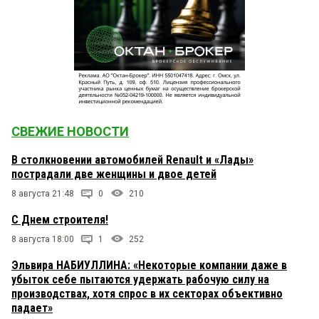
СВЕЖИЕ НОВОСТИ
В столкновении автомобилей Renault и «Лады»
пострадали две женщины и двое детей
8 августа 21:48
0
210
С Днем строителя!
8 августа 18:00
1
252
Эльвира НАБИУЛЛИНА: «Некоторые компании даже в
убыток себе пытаются удержать рабочую силу на
производствах, хотя спрос в их секторах объективно
падает»