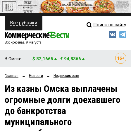
Все рубрики
Поиск по сайту
ПОЛИТИКА
Свежий выпуск
Медиа
ФИНАНСЫ
Воскресенье, 9 Августа
Кто есть кто
НЕДВИЖИМОСТЬ
В Омске:
$ 82,1665
€ 94,8366
Интервью
БИЗНЕС
Главная
→
Новости
→
Недвижимость
Мнения
ОБЩЕСТВО
Из казны Омска выплачены
Рейтинги
ЗАКОН
огромные долги доехавшего
Блоги
НОВОСТИ КОМПАНИЙ
до банкротства
Архив
ПРОИСШЕСТВИЯ
муниципального