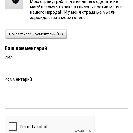
Мою страну грабят, а я ни ничего сделать не
могу! потому что законы писаны против меня и
нашего народа!!!! И у меня страшные мысли
зарождаются в моей голове....
Владимир
5 сентября 2018 в 11:50:
Показать все комментарии (11)
Да что там колья ломать,припухли наши
чиновники,ну а менты как водится на поводке
Ваш комментарий
бабловом,все эти упал намоченные живут одним
днём,потому что в стране либеральная и
Имя
коррупционная форма правления,когда
правительство и кремль положили на это
разграбление лесных массивов,хрен с прибором!
Комментарий
Наташа
4 сентября 2018 в 19:13:
Леса — наше богатство, как закончить этот
беспредел с вырубками?
дмитрий
4 сентября 2018 в 09:18:
У меня знакомые лесом занимаются,платят всем
лесничеству за хорошую делянку,ментам за
вывоз гайцам за проезд и за весовую и все все