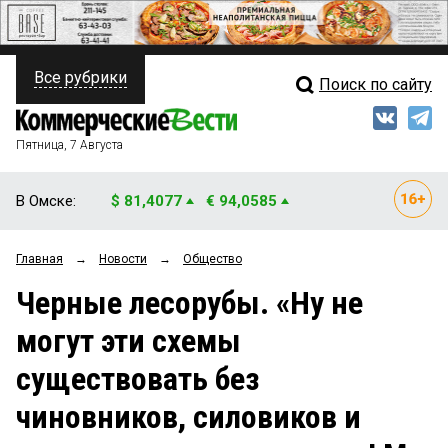
Все рубрики
Поиск по сайту
ПОЛИТИКА
Свежий выпуск
Медиа
ФИНАНСЫ
Пятница, 7 Августа
Кто есть кто
НЕДВИЖИМОСТЬ
В Омске:
$ 81,4077
€ 94,0585
Интервью
БИЗНЕС
Главная
→
Новости
→
Общество
Мнения
ОБЩЕСТВО
Черные лесорубы. «Ну не
Рейтинги
ЗАКОН
могут эти схемы
Блоги
НОВОСТИ КОМПАНИЙ
существовать без
Архив
ПРОИСШЕСТВИЯ
чиновников, силовиков и