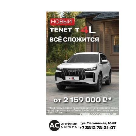
Георгий
3 сентября 2018 в 12:10:
Прсто наши чиновники не хотят наводить
порядок, значит имеют с этого,...... Ну неверю, что
нельзя справиться с этим беспределом....
Юрий
3 сентября 2018 в 10:11:
Не лучше обстоят дела и на Алтае-почти
полностью вырублены Бийский и Соколовские
ленточные боры, под видом чистки вырублены
вековые деревья