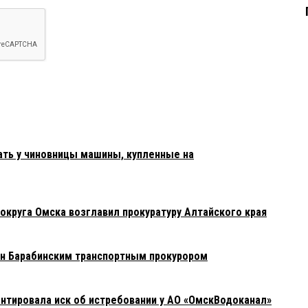
ать у чиновницы машины, купленные на
округа Омска возглавил прокуратуру Алтайского края
н Барабинским транспортным прокурором
ентировала иск об истребовании у АО «ОмскВодоканал»