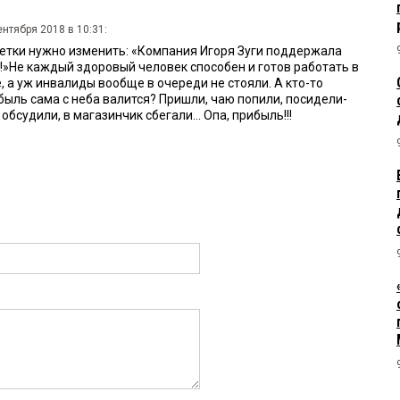
ентября 2018 в 10:31:
етки нужно изменить: «Компания Игоря Зуги поддержала
!»Не каждый здоровый человек способен и готов работать в
е, а уж инвалиды вообще в очереди не стояли. А кто-то
быль сама с неба валится? Пришли, чаю попили, посидели-
обсудили, в магазинчик сбегали... Опа, прибыль!!!
я 2018 в 19:11:
давать новость 1,5 месяца спустя после устранения
воты на инвалидов в инжиниринговой компании, которая
асные объекты нефтехимии? Реально больше достижений в
. У нас же все остальное в области уже в порядке. Странно...
 2018 в 16:51:
«мочилово» Зуги?
бря 2018 в 16:12:
приходить к работодателю, а работодатель должен бегать за
е, пожалуйста. Что выполнить «ковту»)