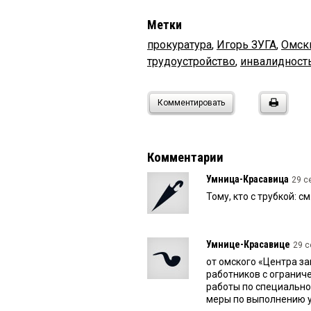
Метки
прокуратура
,
Игорь ЗУГА
,
Омск
трудоустройство
,
инвалидност
Комментировать
Комментарии
Умница-Красавица
29 с
Тому, кто с трубкой: 
Умнице-Красавице
29 с
от омского «Центра з
работников с ограни
работы по специально
меры по выполнению у