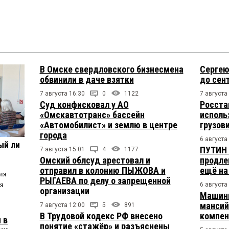
В Омске свердловского бизнесмена
Сергею
обвинили в даче взятки
до сен
7 августа 16:30
0
1122
7 августа
Суд конфисковал у АО
Росста
«Омскавтотранс» бассейн
исполь
«Автомобилист» и землю в центре
грузов
города
6 августа
ый ли
ПУТИН 
7 августа 15:01
4
1177
Омский облсуд арестовал и
продле
отправил в колонию ПЫЖОВА и
ещё на
ия
РЫГАЕВА по делу о запрещенной
я
6 августа
организации
Машини
мансий
7 августа 12:00
5
891
В Трудовой кодекс РФ внесено
компен
 в
понятие «стажёр» и разъяснены