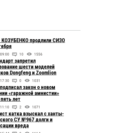
 КОЗУБЕНКО продлили СИЗО
тября
 09:00
10
1556
ндарт запретил
зование шести моделей
иков Dongfeng и Zoomlion
 17:30
0
1031
подписал закон о новом
нии «гаражной амнистии»
 пять лет
 11:10
2
1071
ст катка взыскал с ханты-
ского СУ №967 долги и
сации вреда