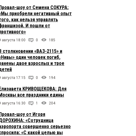
Провал-шоу от Семена СОКУРА:
«Мы приобрели негативный опыт
того, как нельзя управлять
франшизой. И пошли от
противного»
9 августа 18:00
0
185
В столкновении «ВАЗ-2115» и
«Нивы» один человек погиб,
ранены двое взрослых и трое
детей
9 августа 17:15
0
194
Елизавета КРИВОЩЕКОВА: Для
Москвы все праздники едины
9 августа 16:30
1
204
Провал-шоу от Игоря
ДОРОХИНА: «Сотрудница
аэропорта совершенно серьезно
спросила: «С какой целью вы