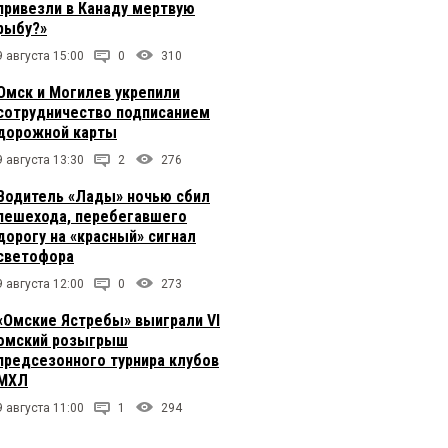
привезли в Канаду мертвую
рыбу?»
9 августа 15:00
0
310
Омск и Могилев укрепили
сотрудничество подписанием
дорожной карты
9 августа 13:30
2
276
Водитель «Лады» ночью сбил
пешехода, перебегавшего
дорогу на «красный» сигнал
светофора
9 августа 12:00
0
273
«Омские Ястребы» выиграли VI
омский розыгрыш
предсезонного турнира клубов
МХЛ
9 августа 11:00
1
294