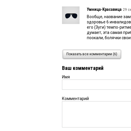
Умница-Красавица
29 с
Вообще, название зам
здоровье 6 инвалидов
его (Зуги) темпо-ритм
думает, эта самая при
поокали, болячки свои 
Особо опасна
25 сентябр
Показать все комментарии (6)
Зачем прокуратуре вы
нарушений ОНХП про к
Ваш комментарий
проектируем особо оп
проверках видимо нет..
Имя
Константин
25 сентября
КВ поступил заказ на 
Комментарий
Всё правильно
25 сентя
Не работники должны 
работниками — придит