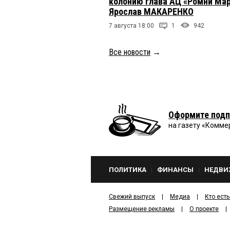
колонию глава АЦ «Ромни Ма
Ярослав МАКАРЕНКО
7 августа 18:00
1
942
Все новости
→
Оформите подп
на газету «Комме
ПОЛИТИКА
ФИНАНСЫ
НЕДВИ
Свежий выпуск
Медиа
Кто есть
Размещение рекламы
О проекте