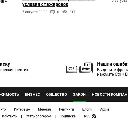
рш»
5 августа
условия стажировок
7 августа 09:30
0
817
иску
Нашли ошибк
рческие вести»
Выделите фрагм
нажмите Ctrl + E
ЖИМОСТЬ
БИЗНЕС
ОБЩЕСТВО
ЗАКОН
НОВОСТИ КОМПАН
 кто
Интервью
Мнения
Рейтинги
Блоги
Архив
Контакты
Стать блогером
Подписка
RSS