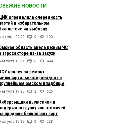
СВЕЖИЕ НОВОСТИ
ЦИК определила очередность
партий в избирательном
бюллетене на выборах
6 августа 09:00
0
100
Омская область ввела режим ЧС
в агросекторе из-за засухи
5 августа 18:07
6
444
КСУ взялся за ремонт
межквартальных проездов на
крупнейшем омском кладбище
5 августа 17:25
2
626
Киберсыщики вычислили и
задержали группу юных омичей
за продажи банковских карт
5 августа 16:26
0
528