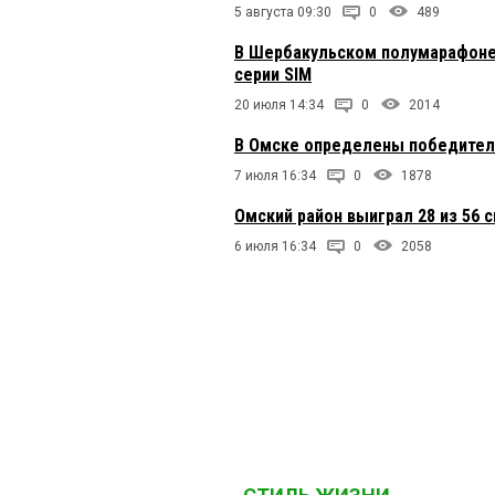
5 августа 09:30
0
489
В Шербакульском полумарафоне
серии SIM
20 июля 14:34
0
2014
В Омске определены победители
7 июля 16:34
0
1878
Омский район выиграл 28 из 56 
6 июля 16:34
0
2058