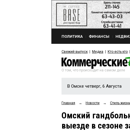
ПОЛИТИКА
ФИНАНСЫ
НЕДВИ
Свежий выпуск
Медиа
Кто есть кто
О том, что происходит на самом деле
В Омске четверг, 6 Августа
Главная
→
Новости
→
Стиль жизн
Омский гандбольн
выезде в сезоне з