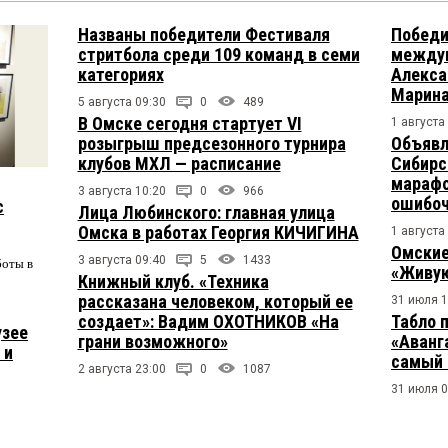
Названы победители Фестиваля
Победи
стритбола среди 109 команд в семи
междун
категориях
Алекса
Марина
5 августа 09:30
0
489
В Омске сегодня стартует VI
1 августа
розыгрыш предсезонного турнира
Объявл
клубов МХЛ — расписание
Сибирс
марафо
3 августа 10:20
0
966
ошибо
с
Лица Любинского: главная улица
Омска в работах Георгия КИЧИГИНА
1 августа
Омские
3 августа 09:40
5
1433
боты в
«Живую
Книжный клуб. «Техника
рассказана человеком, который ее
31 июля 1
создает»: Вадим ОХОТНИКОВ «На
Табло 
узее
грани возможного»
«Аванг
 и
самый 
2 августа 23:00
0
1087
31 июля 0