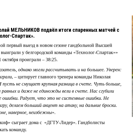
олай МЕЛЬНИКОВ подвёл итоги спаренных матчей с
олог-Спартак».
ой первый выезд в новом сезоне гандбольной Высшей
и выиграли у белгородской команды «Технолог-Спартак»»
1 октября проиграли – 38:25.
казатель, однако могли рассчитывать и на большее. Уверен:
играли
, – цитирует главного тренера команды Николая
И пусть не смущает крупная разница в счете. Чуть больше,
а равных и даже не единожды вели в счете. Нас сгубили
ые ошибки. Радует, что это не системные ошибки. Не
ру, делаем больший акцент на атаку, на дальние броски.
оне, наверное, неизбежны
».
 «Скиф» сыграет дома с «ДГТУ-Лидер». Гандболисты
ать команду.