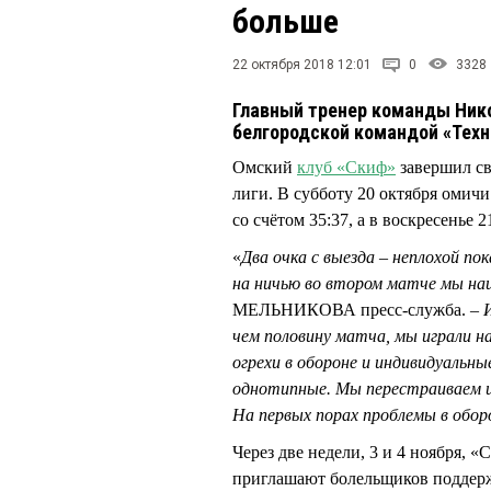
больше
22 октября 2018 12:01
0
3328
Главный тренер команды Ник
белгородской командой «Техн
Омский
клуб «Скиф»
завершил св
лиги. В субботу 20 октября омич
со счётом 35:37, а в воскресенье 2
«
Два очка с выезда – неплохой по
на ничью во втором матче мы на
МЕЛЬНИКОВА пресс-служба. –
чем половину матча, мы играли н
огрехи в обороне и индивидуальн
однотипные. Мы перестраиваем иг
На первых порах проблемы в обор
Через две недели, 3 и 4 ноября,
приглашают болельщиков поддерж