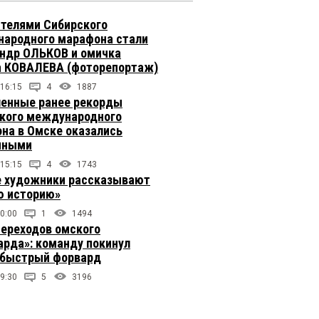
телями Сибирского
ародного марафона стали
ндр ОЛЬКОВ и омичка
 КОВАЛЕВА (фоторепортаж)
 16:15
4
1887
енные ранее рекорды
кого международного
на в Омске оказались
чными
 15:15
4
1743
 художники рассказывают
 историю»
0:00
1
1494
переходов омского
арда»: команду покинул
быстрый форвард
9:30
5
3196