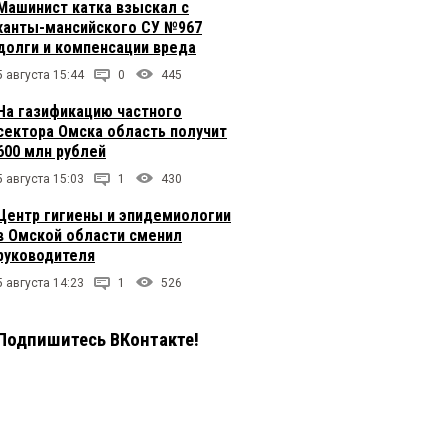
Машинист катка взыскал с
ханты-мансийского СУ №967
долги и компенсации вреда
5 августа 15:44
0
445
На газификацию частного
сектора Омска область получит
600 млн рублей
5 августа 15:03
1
430
Центр гигиены и эпидемиологии
в Омской области сменил
руководителя
5 августа 14:23
1
526
Подпишитесь ВКонтакте!