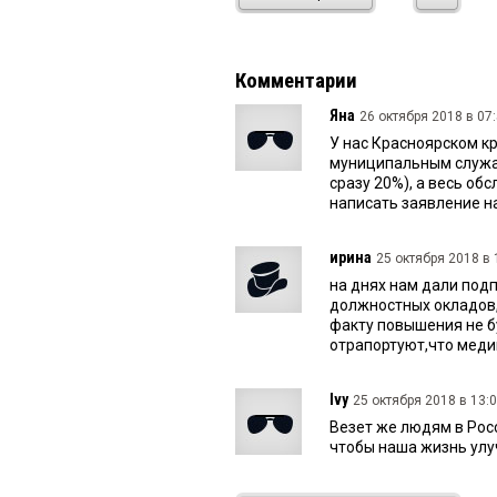
Комментарии
Яна
26 октября 2018 в 07:
У нас Красноярском к
муниципальным служащи
сразу 20%), а весь об
написать заявление на
ирина
25 октября 2018 в 
на днях нам дали под
должностных окладов,
факту повышения не бу
отрапортуют,что медик
Ivy
25 октября 2018 в 13:0
Везет же людям в Росс
чтобы наша жизнь ул