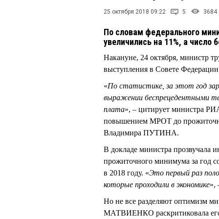
25 октября 2018 09:22
5
3684
По словам федерального мини
увеличились на 11%, а число
Накануне, 24 октября, министр 
выступления в Совете Федерации
«
По статистике, за этот год за
выражении беспрецедентными тем
плата
», – цитирует министра Р
повышением МРОТ до прожиточно
Владимира ПУТИНА.
В докладе министра прозвучала и
прожиточного минимума за год со
в 2018 году. «
Это первый раз пол
которые проходили в экономике
»,
Но не все разделяют оптимизм м
МАТВИЕНКО раскритиковала его