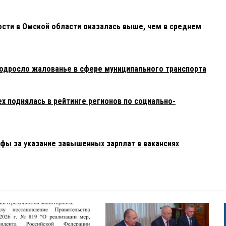
ости в Омской области оказалась выше, чем в среднем
подросло жалованье в сфере муниципального транспорта
х поднялась в рейтинге регионов по социально-
афы за указание завышенных зарплат в вакансиях