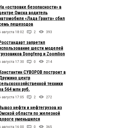
На «островке безопасности» в
центре Омска водитель
автомобиля «Лада Гранта» сбил
семь пешеходов
6 августа 18:02
2
393
Росстандарт запретил
использование шести моделей
грузовиков Dongfeng и Zoomlion
6 августа 17:30
0
214
Константин СУВОРОВ построит в
Дружино центр
сельскохозяйственной техники
за 564 млн руб.
6 августа 17:05
2
272
Вывоз нефти и нефтегрузов из
Омской области по железной
дороге уменьшился
6 августа 16:00
0
365