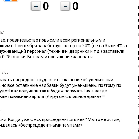
0
0
57:
рае, правительство повысили всем региональным и
м с 1 сентября заработную плату на 20% (не на 3 или 4%, а
служивающий персонал (технички, дворники и т.д.) заставили
 0,75 ставки. Вот вам и повышение зарплаты.
15:03:
писать очередное трудовое соглашение об увеличении
 но все остальные надбавки будут уменьшены, поэтому по
дет! как получали так и будем получать! ну а везде
ам повысили зарплату! кругом сплошное вранье!!!
1:
ии. Когда уже Омск присоединится к ней? Мы тоже хотим,
учшалась «беспрецедентными темпами».