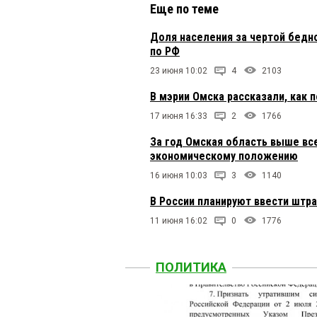
Еще по теме
Доля населения за чертой бедн
по РФ
23 июня 10:02
4
2103
В мэрии Омска рассказали, как 
17 июня 16:33
2
1766
За год Омская область выше все
экономическому положению
16 июня 10:03
3
1140
В России планируют ввести штр
11 июня 16:02
0
1776
ПОЛИТИКА