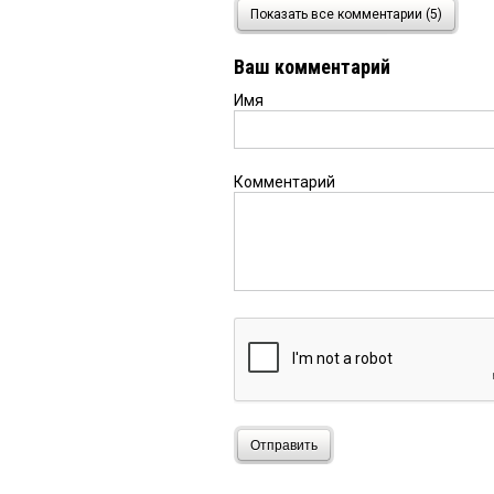
Валерий
25 октября 2018
Показать все комментарии (5)
[*******] не мешки вор
страну!!!! [*******] в
Ваш комментарий
зарплаты тогда все б
толтко на словах!!!! 
Имя
красноречивы. Нужно т
007
25 октября 2018 в 10:
Комментарий
Его нужно срочно пере
должен убедиться и м
зарплата не просто ра
унести домой и поэтом
Отправить