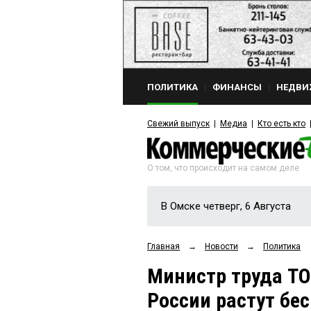
ПОЛИТИКА
ФИНАНСЫ
НЕДВИ
Свежий выпуск
Медиа
Кто есть кто
О том, что происходит на самом деле
В Омске четверг, 6 Августа
Главная
→
Новости
→
Политика
Министр труда ТО
России растут б