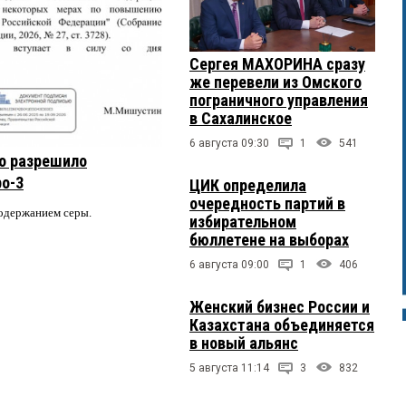
Сергея МАХОРИНА сразу
же перевели из Омского
пограничного управления
в Сахалинское
6 августа 09:30
1
541
о разрешило
ро-3
ЦИК определила
очередность партий в
содержанием серы.
избирательном
бюллетене на выборах
6 августа 09:00
1
406
Женский бизнес России и
Казахстана объединяется
в новый альянс
5 августа 11:14
3
832