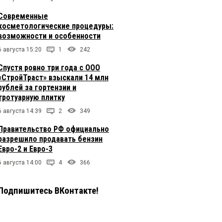
Современные
косметологические процедуры:
возможности и особенности
6 августа 15:20
1
242
Спустя ровно три года с ООО
«СтройТраст» взыскали 14 млн
рублей за гортензии и
тротуарную плитку
6 августа 14:39
2
349
Правительство РФ официально
разрешило продавать бензин
Евро-2 и Евро-3
6 августа 14:00
4
366
Подпишитесь ВКонтакте!