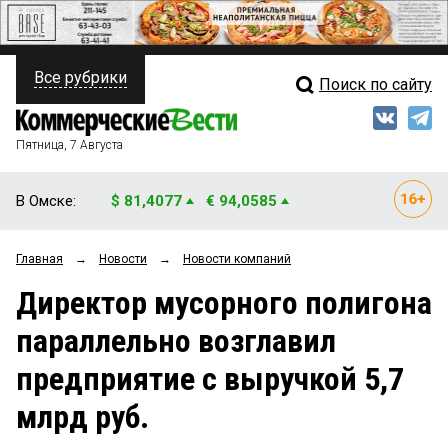
Все рубрики
Поиск по сайту
ПОЛИТИКА
Свежий выпуск
Медиа
ФИНАНСЫ
Пятница, 7 Августа
Кто есть кто
НЕДВИЖИМОСТЬ
В Омске:
$ 81,4077
€ 94,0585
Интервью
БИЗНЕС
Главная
→
Новости
→
Новости компаний
Мнения
ОБЩЕСТВО
Директор мусорного полигона
Рейтинги
ЗАКОН
параллельно возглавил
Блоги
НОВОСТИ КОМПАНИЙ
предприятие с выручкой 5,7
Архив
ПРОИСШЕСТВИЯ
млрд руб.