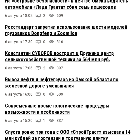
На «островке безопасности» в центре Омска водитель
автомобиля «Лада Гранта» сбил семь пешеходов
6 августа 18:02
2
609
Росстандарт запретил использование шести моделей
грузовиков Dongfeng и Zoomlion
6 августа 17:30
0
316
Константин СУВОРОВ построит в Дружино центр
сельскохозяйственной техники за 564 млн руб.
6 августа 17:05
2
397
Вывоз нефти и нефтегрузов из Омской области по
железной дороге уменьшился
6 августа 16:00
0
509
Современные косметологические процедуры:
возможности и особенности
6 августа 15:20
1
337
Спустя ровно три года с ООО «СтройТраст» взыскали 14
млн рублей за гортензии и тротуарную плитку