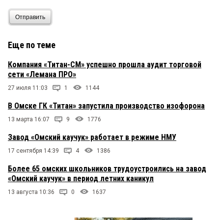
Отправить
Еще по теме
Компания «Титан-СМ» успешно прошла аудит торговой
сети «Лемана ПРО»
27 июля 11:03
1
1144
В Омске ГК «Титан» запустила производство изофорона
13 марта 16:07
9
1776
Завод «Омский каучук» работает в режиме НМУ
17 сентября 14:39
4
1386
Более 65 омских школьников трудоустроились на завод
«Омский каучук» в период летних каникул
13 августа 10:36
0
1637