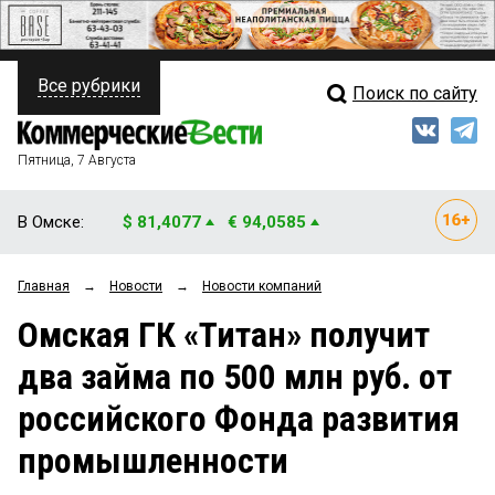
Все рубрики
Поиск по сайту
ПОЛИТИКА
Свежий выпуск
Медиа
ФИНАНСЫ
Пятница, 7 Августа
Кто есть кто
НЕДВИЖИМОСТЬ
В Омске:
$ 81,4077
€ 94,0585
Интервью
БИЗНЕС
Главная
→
Новости
→
Новости компаний
Мнения
ОБЩЕСТВО
Омская ГК «Титан» получит
Рейтинги
ЗАКОН
два займа по 500 млн руб. от
Блоги
НОВОСТИ КОМПАНИЙ
российского Фонда развития
Архив
ПРОИСШЕСТВИЯ
промышленности