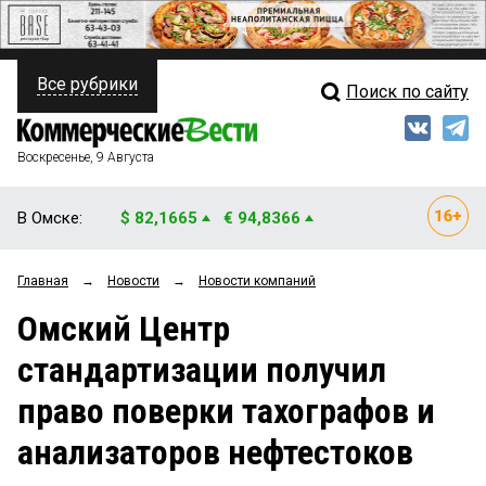
Все рубрики
Поиск по сайту
ПОЛИТИКА
Свежий выпуск
Медиа
ФИНАНСЫ
Воскресенье, 9 Августа
Кто есть кто
НЕДВИЖИМОСТЬ
В Омске:
$ 82,1665
€ 94,8366
Интервью
БИЗНЕС
Главная
→
Новости
→
Новости компаний
Мнения
ОБЩЕСТВО
Омский Центр
Рейтинги
ЗАКОН
стандартизации получил
Блоги
НОВОСТИ КОМПАНИЙ
право поверки тахографов и
Архив
ПРОИСШЕСТВИЯ
анализаторов нефтестоков