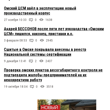
Омский ЦСМ ввёл в эксплуатацию новый
производственный корпус
27 ноября 10:33
0
1638
Андрей БЕССОНОВ после пяти лет руководства «Омским
ЦСМ» лишился, наконец, приставки и.о.
3 февраля 08:53
0
2945
Сшитые в Омске покрывала внесены в реестр
Национальной системы сертификации
9 декабря 13:41
2
2437
Проверка омских пунктов весогабаритного контроля не
подтвердила жалобы предпринимателей на их
некорректную работу
19 октября 18:04
0
3518