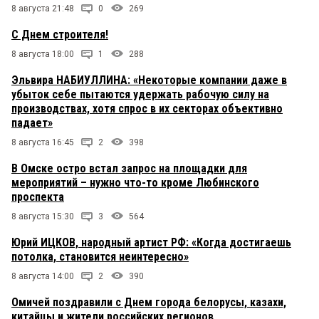
8 августа 21:48
0
269
С Днем строителя!
8 августа 18:00
1
288
Эльвира НАБИУЛЛИНА: «Некоторые компании даже в
убыток себе пытаются удержать рабочую силу на
производствах, хотя спрос в их секторах объективно
падает»
8 августа 16:45
2
398
В Омске остро встал запрос на площадки для
мероприятий – нужно что-то кроме Любинского
проспекта
8 августа 15:30
3
564
Юрий ИЦКОВ, народный артист РФ: «Когда достигаешь
потолка, становится неинтересно»
8 августа 14:00
2
390
Омичей поздравили с Днем города белорусы, казахи,
китайцы и жители российских регионов