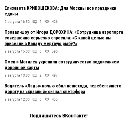
Елизавета КРИВОЩЕКОВА: Для Москвы все праздники
едины
9 августа 16:30
2
426
Провал-шоу от Игоря ДОРОХИНА: «Сотрудница аэропорта
совершенно серьезно спросила: «С какой целью вы
привезли в Канаду мертвую рыбу?»
9 августа 15:00
0
590
Омск и Могилев укрепили сотрудничество подписанием
дорожной карты
9 августа 13:30
2
497
Водитель «Лады» ночью сбил пешехода, перебегавшего
дорогу на «красный» сигнал светофора
9 августа 12:00
0
455
Подпишитесь ВКонтакте!