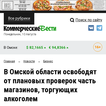
Все рубрики
Поиск по сайту
ПОЛИТИКА
Свежий выпуск
Медиа
ФИНАНСЫ
Понедельник, 10 Августа
Кто есть кто
НЕДВИЖИМОСТЬ
В Омске:
$ 82,1665
€ 94,8366
Интервью
БИЗНЕС
Главная
→
Новости
→
Бизнес
Мнения
ОБЩЕСТВО
В Омской области освободят
Рейтинги
ЗАКОН
от плановых проверок часть
Блоги
НОВОСТИ КОМПАНИЙ
магазинов, торгующих
Архив
ПРОИСШЕСТВИЯ
алкоголем