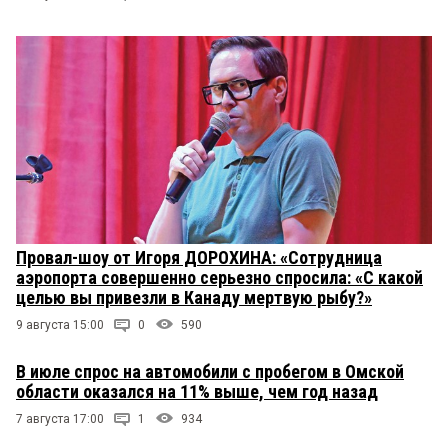
Провал-шоу от Игоря ДОРОХИНА: «Сотрудница
аэропорта совершенно серьезно спросила: «С какой
целью вы привезли в Канаду мертвую рыбу?»
9 августа 15:00
0
590
В июле спрос на автомобили с пробегом в Омской
области оказался на 11% выше, чем год назад
7 августа 17:00
1
934