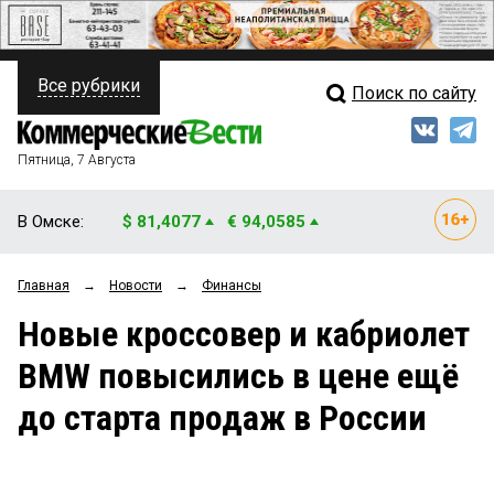
Все рубрики
Поиск по сайту
ПОЛИТИКА
Свежий выпуск
Медиа
ФИНАНСЫ
Пятница, 7 Августа
Кто есть кто
НЕДВИЖИМОСТЬ
В Омске:
$ 81,4077
€ 94,0585
Интервью
БИЗНЕС
Главная
→
Новости
→
Финансы
Мнения
ОБЩЕСТВО
Новые кроссовер и кабриолет
Рейтинги
ЗАКОН
BMW повысились в цене ещё
Блоги
НОВОСТИ КОМПАНИЙ
до старта продаж в России
Архив
ПРОИСШЕСТВИЯ