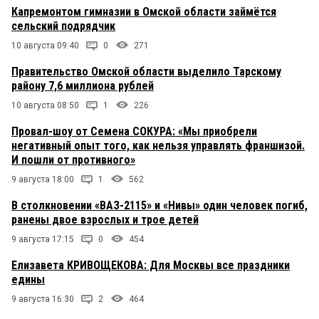
Капремонтом гимназии в Омской области займётся
сельский подрядчик
10 августа 09:40
0
271
Правительство Омской области выделило Тарскому
району 7,6 миллиона рублей
10 августа 08:50
1
226
Провал-шоу от Семена СОКУРА: «Мы приобрели
негативный опыт того, как нельзя управлять франшизой.
И пошли от противного»
9 августа 18:00
1
562
В столкновении «ВАЗ-2115» и «Нивы» один человек погиб,
ранены двое взрослых и трое детей
9 августа 17:15
0
454
Елизавета КРИВОЩЕКОВА: Для Москвы все праздники
едины
9 августа 16:30
2
464