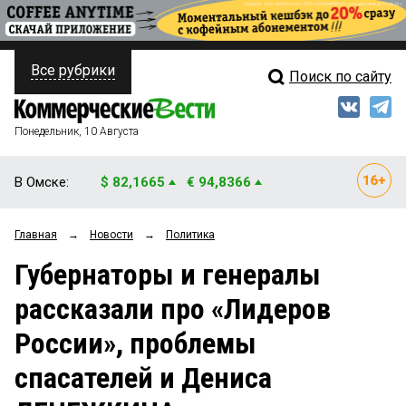
Все рубрики
Поиск по сайту
ПОЛИТИКА
Свежий выпуск
Медиа
ФИНАНСЫ
Понедельник, 10 Августа
Кто есть кто
НЕДВИЖИМОСТЬ
В Омске:
$ 82,1665
€ 94,8366
Интервью
БИЗНЕС
Главная
→
Новости
→
Политика
Мнения
ОБЩЕСТВО
Губернаторы и генералы
Рейтинги
ЗАКОН
рассказали про «Лидеров
Блоги
НОВОСТИ КОМПАНИЙ
России», проблемы
Архив
ПРОИСШЕСТВИЯ
спасателей и Дениса