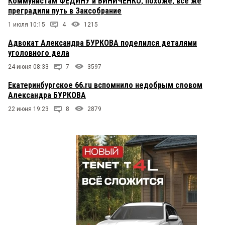
Коммунистам ФЕДИНУ и ВИНИЧЕНКО, похоже, все же
преградили путь в Заксобрание
1 июля 10:15
4
1215
Адвокат Александра БУРКОВА поделился деталями
уголовного дела
24 июня 08:33
7
3597
Екатеринбургское 66.ru вспомнило недобрым словом
Александра БУРКОВА
22 июня 19:23
8
2879