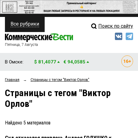
Все рубрики
Поиск по сайту
ПОЛИТИКА
Свежий выпуск
Медиа
ФИНАНСЫ
Пятница, 7 Августа
Кто есть кто
НЕДВИЖИМОСТЬ
В Омске:
$ 81,4077
€ 94,0585
Интервью
БИЗНЕС
Главная
→
Страницы c тегом "Виктор Орлов"
Мнения
ОБЩЕСТВО
Страницы c тегом "Виктор
Рейтинги
ЗАКОН
Орлов"
Блоги
НОВОСТИ КОМПАНИЙ
Архив
Найдено
5
материалов
ПРОИСШЕСТВИЯ
Суд отказался привлечь Андрея ГОЛУШКО к
СТИЛЬ ЖИЗНИ